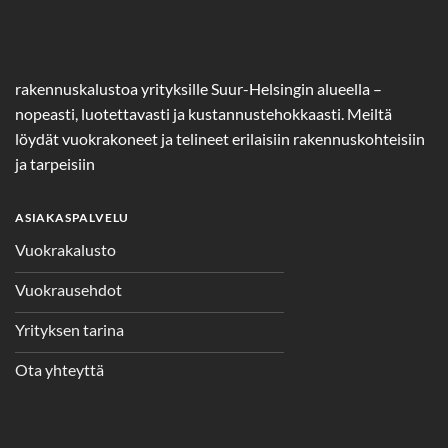
rakennuskalustoa yrityksille Suur-Helsingin alueella –
nopeasti, luotettavasti ja kustannustehokkaasti. Meiltä
löydät vuokrakoneet ja telineet erilaisiin rakennuskohteisiin
ja tarpeisiin
ASIAKASPALVELU
Vuokrakalusto
Vuokrausehdot
Yrityksen tarina
Ota yhteyttä