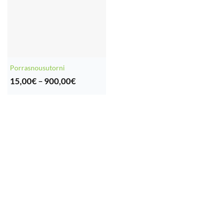
Porrasnousutorni
Hintaluokka:
15,00
€
–
900,00
€
15,00€
-
900,00€