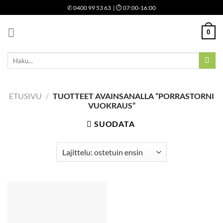
Skip
✆
0400 99 53 63
| ⏱ 07:00-16:00
to
content
0
Etsi:
ETUSIVU
/
TUOTTEET AVAINSANALLA “PORRASTORNI
VUOKRAUS”
SUODATA