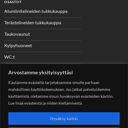
OSASTOT
Alumiinitelineiden tukkukauppa
Terästelineiden tukkukauppa
Taukovaunut
Kylpyhuoneet
WC:t
Telineet
Arvostamme yksityisyyttäsi
Nostimet
Käytämme evästeitä tarjotaksemme sinulle parhaan
mahdollisen käyttökokemuksen. Jos jatkat palveluidemme
käyttämistä, oletamme sinun hyväksyvän evästeiden käytön.
Lue lisää evästeistä ja niiden kieltämisestä.
YHTEYSTIEDOT
Helsingin Rakennuskonevuokraus Oy
Sotungintie 449,
Hyväksy kaikki
00890 Helsinki 0400 99 53 63
asiakaspalvelu@rakennuskonevuokraus.fi