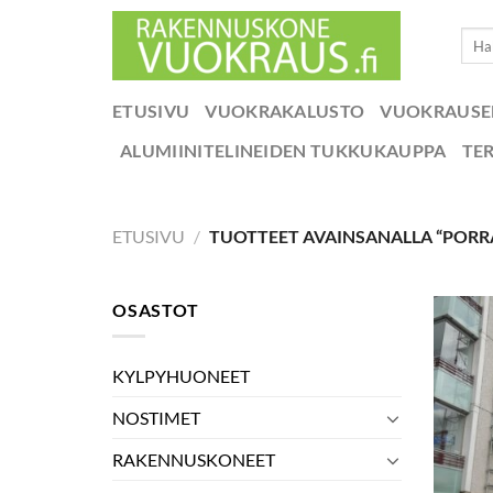
Skip
Etsi:
to
content
ETUSIVU
VUOKRAKALUSTO
VUOKRAUS
ALUMIINITELINEIDEN TUKKUKAUPPA
TE
ETUSIVU
/
TUOTTEET AVAINSANALLA “PORR
OSASTOT
KYLPYHUONEET
NOSTIMET
RAKENNUSKONEET