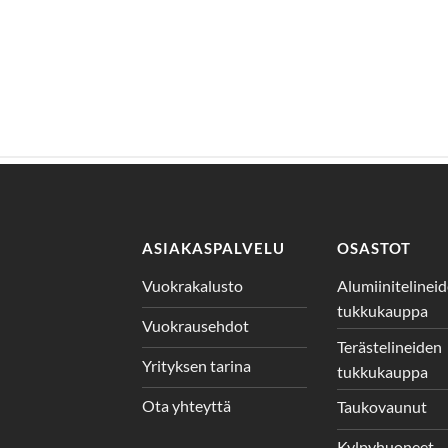
ASIAKASPALVELU
OSASTOT
Vuokrakalusto
Alumiinitelinei
tukkukauppa
Vuokrausehdot
Terästelineiden
Yrityksen tarina
tukkukauppa
Ota yhteyttä
Taukovaunut
Kylpyhuoneet