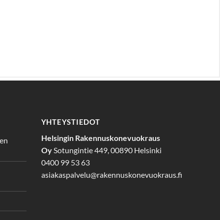
YHTEYSTIEDOT
Helsingin Rakennuskonevuokraus
den
Oy
Sotungintie 449, 00890 Helsinki
0400 99 53 63
asiakaspalvelu@rakennuskonevuokraus.fi