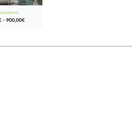
ousutorni
Hintaluokka:
€
–
900,00
€
15,00€
-
900,00€