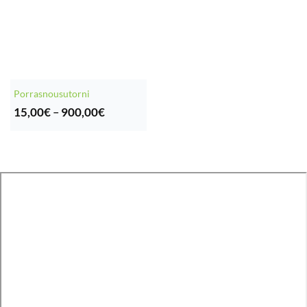
Porrasnousutorni
Hintaluokka:
15,00
€
–
900,00
€
15,00€
-
900,00€