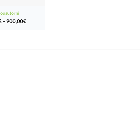
ousutorni
Hintaluokka:
€
–
900,00
€
15,00€
-
900,00€