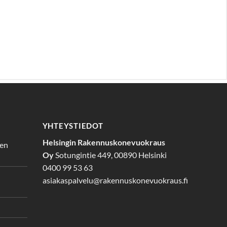
YHTEYSTIEDOT
Helsingin Rakennuskonevuokraus
den
Oy
Sotungintie 449, 00890 Helsinki
0400 99 53 63
asiakaspalvelu@rakennuskonevuokraus.fi