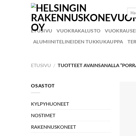
Skip
Etsi:
to
content
ETUSIVU
VUOKRAKALUSTO
VUOKRAUS
ALUMIINITELINEIDEN TUKKUKAUPPA
TE
ETUSIVU
/
TUOTTEET AVAINSANALLA “POR
OSASTOT
KYLPYHUONEET
NOSTIMET
RAKENNUSKONEET