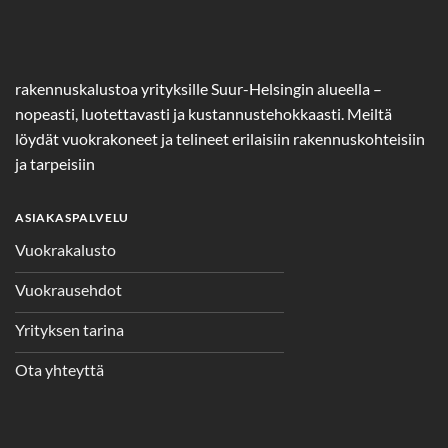
rakennuskalustoa yrityksille Suur-Helsingin alueella –
nopeasti, luotettavasti ja kustannustehokkaasti. Meiltä
löydät vuokrakoneet ja telineet erilaisiin rakennuskohteisiin
ja tarpeisiin
ASIAKASPALVELU
Vuokrakalusto
Vuokrausehdot
Yrityksen tarina
Ota yhteyttä