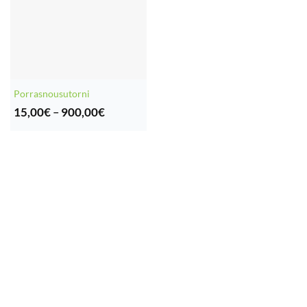
Porrasnousutorni
Hintaluokka:
15,00
€
–
900,00
€
15,00€
-
900,00€