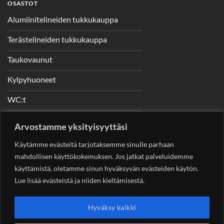
OSASTOT
Alumiinitelineiden tukkukauppa
Terästelineiden tukkukauppa
Taukovaunut
Kylpyhuoneet
WC:t
Telineet
Arvostamme yksityisyyttäsi
Nostimet
Käytämme evästeitä tarjotaksemme sinulle parhaan
mahdollisen käyttökokemuksen. Jos jatkat palveluidemme
käyttämistä, oletamme sinun hyväksyvän evästeiden käytön.
Lue lisää evästeistä ja niiden kieltämisestä.
YHTEYSTIEDOT
Helsingin Rakennuskonevuokraus Oy
Sotungintie 449,
Hyväksy kaikki
00890 Helsinki 0400 99 53 63
asiakaspalvelu@rakennuskonevuokraus.fi