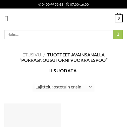
Skip
✆
0400 99 53 63
| ⏱ 07:00-16:00
to
content
0
Etsi:
ETUSIVU
/
TUOTTEET AVAINSANALLA
“PORRASNOUSUTORNI VUOKRA ESPOO”
SUODATA