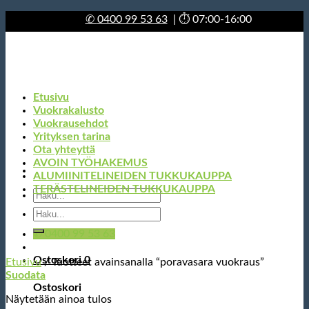
Skip
✆
0400 99 53 63
| ⏱ 07:00-16:00
to
content
Etusivu
Vuokrakalusto
Vuokrausehdot
Yrityksen tarina
Ota yhteyttä
AVOIN TYÖHAKEMUS
ALUMIINITELINEIDEN TUKKUKAUPPA
TERÄSTELINEIDEN TUKKUKAUPPA
Etsi:
Etsi:
✆ 0400 99 53 63
Ostoskori
0
Etusivu
/
Tuotteet avainsanalla “poravasara vuokraus”
Suodata
Ostoskori
Näytetään ainoa tulos