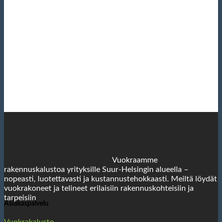
Vuokraamme
rakennuskalustoa yrityksille Suur-Helsingin alueella –
nopeasti, luotettavasti ja kustannustehokkaasti. Meiltä löydät
vuokrakoneet ja telineet erilaisiin rakennuskohteisiin ja
tarpeisiin
Asiakaspalvelu