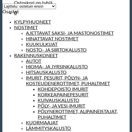
Ostoskori on tyhjä.
Osastot
0
KYLPYHUONEET
NOSTIMET
AJETTAVAT SAKSI- JA MASTONOSTIMET
HINATTAVAT NOSTIMET
KUUKULKIJAT
NOSTO- JA SIIRTOKALUSTO
RAKENNUSKONEET
AUTOT
HIOMA- JA JYRSINKALUSTO
HITSAUSKALUSTO
IMURIT, PESURIT, PÖLYN- JA
KOSTEUDENEROTTIMET, PUHALTIMET
KOHDEPOISTO IMURIT
KORKEAPAINEPESURIT
KUIVAUSKALUSTO
PÖLY- JA VESI-IMURIT
PÖLYNEROTTIMET, ALIPAINEISTAJAT,
PUHALTIMET
KUORMAAJAT
LÄMMITYSKALUSTO