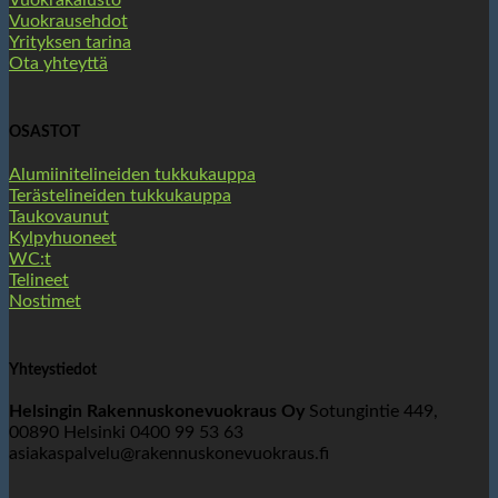
Vuokrakalusto
Vuokrausehdot
Yrityksen tarina
Ota yhteyttä
OSASTOT
Alumiinitelineiden tukkukauppa
Terästelineiden tukkukauppa
Taukovaunut
Kylpyhuoneet
WC:t
Telineet
Nostimet
Yhteystiedot
Helsingin Rakennuskonevuokraus Oy
Sotungintie 449,
00890 Helsinki 0400 99 53 63
asiakaspalvelu@rakennuskonevuokraus.fi