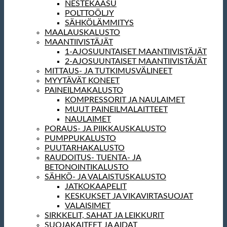
NESTEKAASU
POLTTOÖLJY
SÄHKÖLÄMMITYS
MAALAUSKALUSTO
MAANTIIVISTÄJÄT
1-AJOSUUNTAISET MAANTIIVISTÄJÄT
2-AJOSUUNTAISET MAANTIIVISTÄJÄT
MITTAUS- JA TUTKIMUSVÄLINEET
MYYTÄVÄT KONEET
PAINEILMAKALUSTO
KOMPRESSORIT JA NAULAIMET
MUUT PAINEILMALAITTEET
NAULAIMET
PORAUS- JA PIIKKAUSKALUSTO
PUMPPUKALUSTO
PUUTARHAKALUSTO
RAUDOITUS- TUENTA- JA
BETONOINTIKALUSTO
SÄHKÖ- JA VALAISTUSKALUSTO
JATKOKAAPELIT
KESKUKSET JA VIKAVIRTASUOJAT
VALAISIMET
SIRKKELIT, SAHAT JA LEIKKURIT
SUOJAKAITEET JA AIDAT