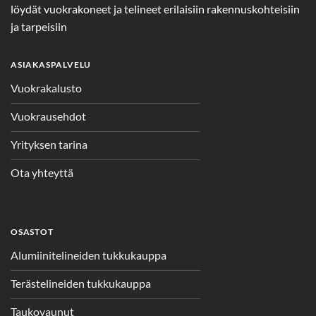
löydät vuokrakoneet ja telineet erilaisiin rakennuskohteisiin
ja tarpeisiin
ASIAKASPALVELU
Vuokrakalusto
Vuokrausehdot
Yrityksen tarina
Ota yhteyttä
OSASTOT
Alumiinitelineiden tukkukauppa
Terästelineiden tukkukauppa
Taukovaunut