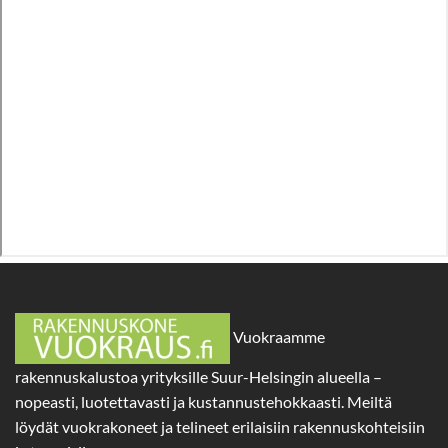
Vuokraamme
rakennuskalustoa yrityksille Suur-Helsingin alueella –
nopeasti, luotettavasti ja kustannustehokkaasti. Meiltä
löydät vuokrakoneet ja telineet erilaisiin rakennuskohteisiin