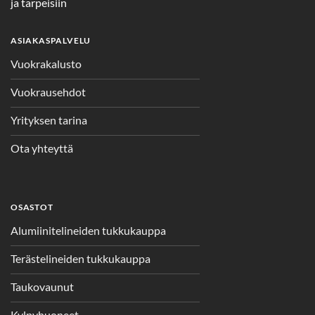
ja tarpeisiin
ASIAKASPALVELU
Vuokrakalusto
Vuokrausehdot
Yrityksen tarina
Ota yhteyttä
OSASTOT
Alumiinitelineiden tukkukauppa
Terästelineiden tukkukauppa
Taukovaunut
Kylpyhuoneet