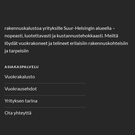
rakennuskalustoa yrityksille Suur-Helsingin alueella –
nopeasti, luotettavasti ja kustannustehokkaasti. Meiltä
löydät vuokrakoneet ja telineet erilaisiin rakennuskohteisiin
ja tarpeisiin
ASIAKASPALVELU
Vuokrakalusto
Vuokrausehdot
Yrityksen tarina
Ota yhteyttä