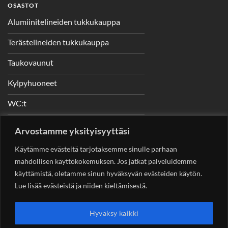
OSASTOT
Alumiinitelineiden tukkukauppa
Terästelineiden tukkukauppa
Taukovaunut
Kylpyhuoneet
WC:t
Telineet
Arvostamme yksityisyyttäsi
Nostimet
Käytämme evästeitä tarjotaksemme sinulle parhaan
mahdollisen käyttökokemuksen. Jos jatkat palveluidemme
käyttämistä, oletamme sinun hyväksyvän evästeiden käytön.
Lue lisää evästeistä ja niiden kieltämisestä.
YHTEYSTIEDOT
Helsingin Rakennuskonevuokraus Oy
Sotungintie 449,
Hyväksy kaikki
00890 Helsinki 0400 99 53 63
asiakaspalvelu@rakennuskonevuokraus.fi