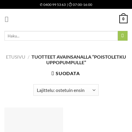
Skip
✆
0400 99 53 63
| ⏱ 07:00-16:00
to
content
0
Etsi:
ETUSIVU
/
TUOTTEET AVAINSANALLA “POISTOLETKU
UPPOPUMPULLE”
SUODATA