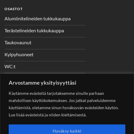
OSASTOT
Alumiinitelineiden tukkukauppa
Terästelineiden tukkukauppa
Taukovaunut
Kylpyhuoneet
WC:t
Telineet
Arvostamme yksityisyyttäsi
Nostimet
Käytämme evästeitä tarjotaksemme sinulle parhaan
mahdollisen käyttökokemuksen. Jos jatkat palveluidemme
käyttämistä, oletamme sinun hyväksyvän evästeiden käytön.
Lue lisää evästeistä ja niiden kieltämisestä.
YHTEYSTIEDOT
Helsingin Rakennuskonevuokraus Oy
Sotungintie 449,
Hyväksy kaikki
00890 Helsinki 0400 99 53 63