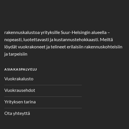
rakennuskalustoa yrityksille Suur-Helsingin alueella –
nopeasti, luotettavasti ja kustannustehokkaasti. Meiltä
löydät vuokrakoneet ja telineet erilaisiin rakennuskohteisiin
ja tarpeisiin
ASIAKASPALVELU
Vuokrakalusto
Vuokrausehdot
Yrityksen tarina
Ota yhteyttä