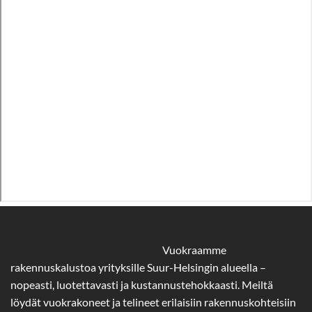
Vuokraamme
rakennuskalustoa yrityksille Suur-Helsingin alueella –
nopeasti, luotettavasti ja kustannustehokkaasti. Meiltä
löydät vuokrakoneet ja telineet erilaisiin rakennuskohteisiin