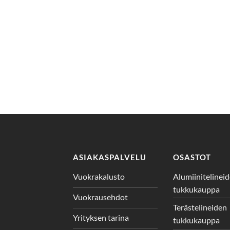
ASIAKASPALVELU
OSASTOT
Vuokrakalusto
Alumiinitelinei
tukkukauppa
Vuokrausehdot
Terästelineiden
Yrityksen tarina
tukkukauppa