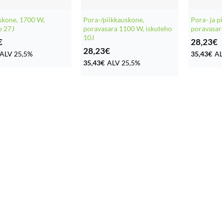
skone, 1700 W,
Pora-/piikkauskone,
Pora- ja p
o 27J
poravasara 1100 W, iskuteho
poravasara
10J
€
28,23
€
28,23
€
ALV 25,5%
35,43
€
AL
35,43
€
ALV 25,5%