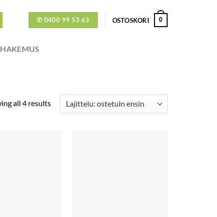
✆ 0400 99 53 63
0
OSTOSKORI
ÖHAKEMUS
ng all 4 results