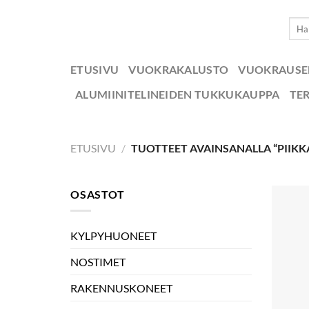
Skip
Etsi:
to
content
ETUSIVU
VUOKRAKALUSTO
VUOKRAUS
ALUMIINITELINEIDEN TUKKUKAUPPA
TE
ETUSIVU
/
TUOTTEET AVAINSANALLA “PIIK
OSASTOT
KYLPYHUONEET
NOSTIMET
RAKENNUSKONEET