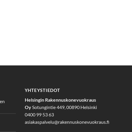
YHTEYSTIEDOT
Helsingin Rakennuskonevuokraus
den
Oy
Sotungintie 449, 00890 Helsinki
0400 99 53 63
asiakaspalvelu@rakennuskonevuokraus.fi