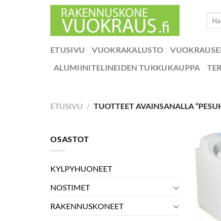
Skip
Etsi:
to
content
ETUSIVU
VUOKRAKALUSTO
VUOKRAUS
ALUMIINITELINEIDEN TUKKUKAUPPA
TE
ETUSIVU
/
TUOTTEET AVAINSANALLA “PESU
OSASTOT
KYLPYHUONEET
NOSTIMET
RAKENNUSKONEET