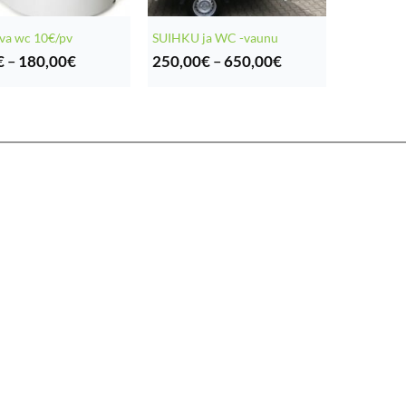
va wc 10€/pv
SUIHKU ja WC -vaunu
Hintaluokka:
Hintaluokka:
€
–
180,00
€
250,00
€
–
650,00
€
10,00€
250,00€
-
-
180,00€
650,00€