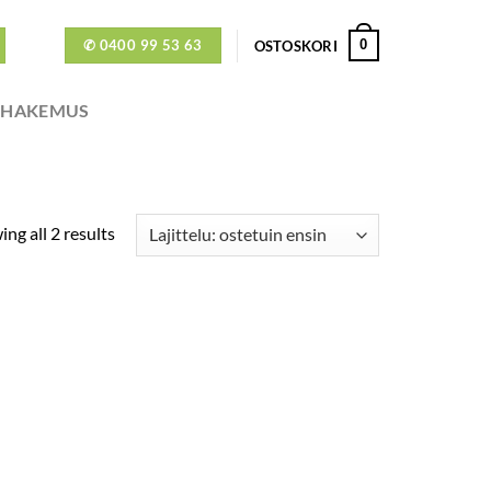
✆ 0400 99 53 63
0
OSTOSKORI
ÖHAKEMUS
ng all 2 results