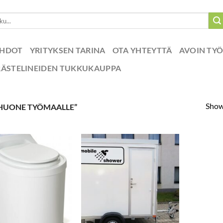
EHDOT
YRITYKSEN TARINA
OTA YHTEYTTÄ
AVOIN TY
RÄSTELINEIDEN TUKKUKAUPPA
Showi
HUONE TYÖMAALLE”