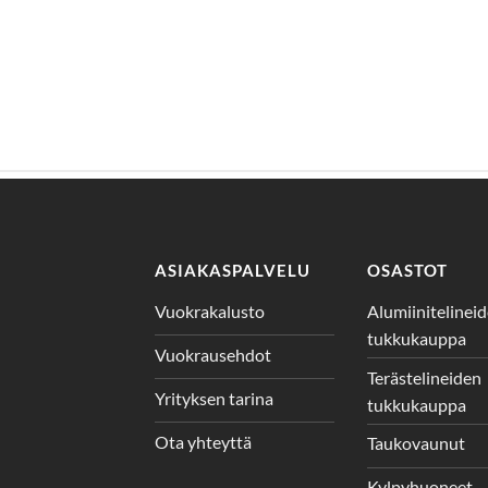
ASIAKASPALVELU
OSASTOT
Vuokrakalusto
Alumiinitelinei
tukkukauppa
Vuokrausehdot
Terästelineiden
Yrityksen tarina
tukkukauppa
Ota yhteyttä
Taukovaunut
Kylpyhuoneet