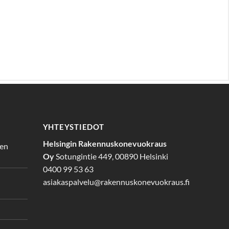
YHTEYSTIEDOT
Helsingin Rakennuskonevuokraus
den
Oy
Sotungintie 449, 00890 Helsinki
0400 99 53 63
asiakaspalvelu@rakennuskonevuokraus.fi