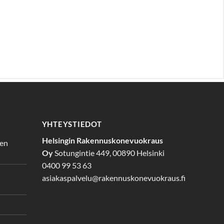
YHTEYSTIEDOT
Helsingin Rakennuskonevuokraus
den
Oy
Sotungintie 449, 00890 Helsinki
0400 99 53 63
asiakaspalvelu@rakennuskonevuokraus.fi