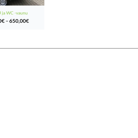
 ja WC -vaunu
Hintaluokka:
0
€
–
650,00
€
250,00€
-
650,00€