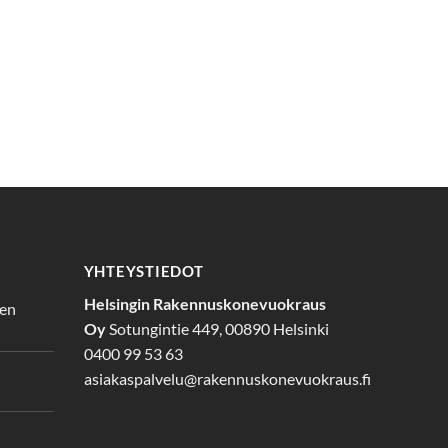
YHTEYSTIEDOT
Helsingin Rakennuskonevuokraus
den
Oy
Sotungintie 449, 00890 Helsinki
0400 99 53 63
asiakaspalvelu@rakennuskonevuokraus.fi