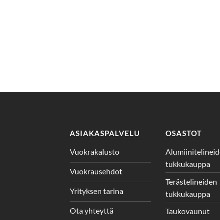
ASIAKASPALVELU
OSASTOT
Vuokrakalusto
Alumiinitelinei
tukkukauppa
Vuokrausehdot
Terästelineiden
Yrityksen tarina
tukkukauppa
Ota yhteyttä
Taukovaunut