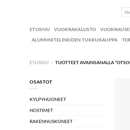
Skip
Etsi:
to
content
ETUSIVU
VUOKRAKALUSTO
VUOKRAUS
ALUMIINITELINEIDEN TUKKUKAUPPA
TE
ETUSIVU
/
TUOTTEET AVAINSANALLA “OTSO
OSASTOT
KYLPYHUONEET
NOSTIMET
RAKENNUSKONEET