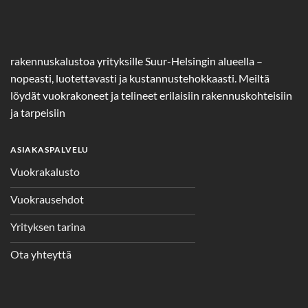
rakennuskalustoa yrityksille Suur-Helsingin alueella –
nopeasti, luotettavasti ja kustannustehokkaasti. Meiltä
löydät vuokrakoneet ja telineet erilaisiin rakennuskohteisiin
ja tarpeisiin
ASIAKASPALVELU
Vuokrakalusto
Vuokrausehdot
Yrityksen tarina
Ota yhteyttä