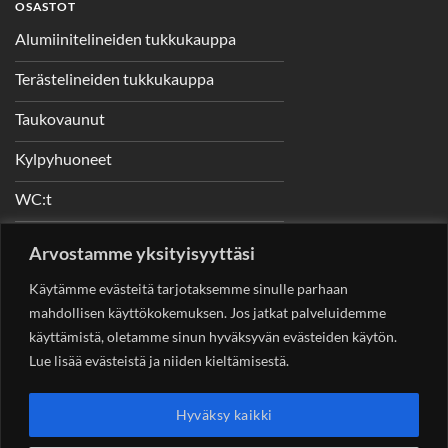
OSASTOT
Alumiinitelineiden tukkukauppa
Terästelineiden tukkukauppa
Taukovaunut
Kylpyhuoneet
WC:t
Telineet
Arvostamme yksityisyyttäsi
Nostimet
Käytämme evästeitä tarjotaksemme sinulle parhaan
mahdollisen käyttökokemuksen. Jos jatkat palveluidemme
käyttämistä, oletamme sinun hyväksyvän evästeiden käytön.
Lue lisää evästeistä ja niiden kieltämisestä.
YHTEYSTIEDOT
Helsingin Rakennuskonevuokraus Oy
Sotungintie 449,
Hyväksy kaikki
00890 Helsinki 0400 99 53 63
asiakaspalvelu@rakennuskonevuokraus.fi