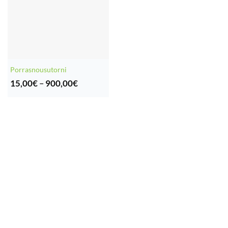
Porrasnousutorni
Hintaluokka:
15,00
€
–
900,00
€
15,00€
-
900,00€