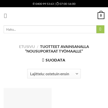
Skip
✆
0400 99 53 63
| ⏱ 07:00-16:00
to
content
0
Etsi:
ETUSIVU
/
TUOTTEET AVAINSANALLA
“NOUSUPORTAAT TYÖMAALLE”
SUODATA