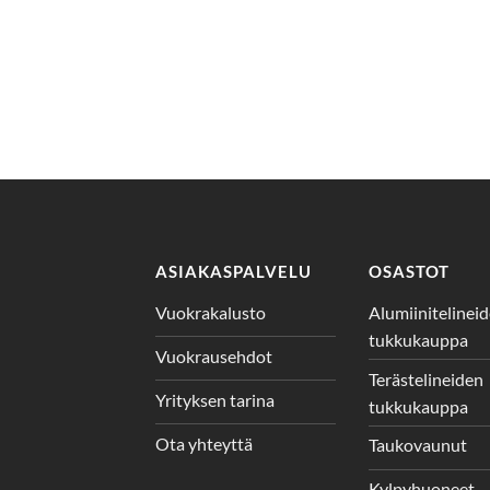
ASIAKASPALVELU
OSASTOT
Vuokrakalusto
Alumiinitelinei
tukkukauppa
Vuokrausehdot
Terästelineiden
Yrityksen tarina
tukkukauppa
Ota yhteyttä
Taukovaunut
Kylpyhuoneet