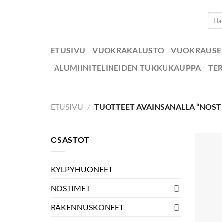
Skip
Etsi:
to
content
ETUSIVU
VUOKRAKALUSTO
VUOKRAUS
ALUMIINITELINEIDEN TUKKUKAUPPA
TE
ETUSIVU
/
TUOTTEET AVAINSANALLA “NOSTIN
OSASTOT
KYLPYHUONEET
NOSTIMET
RAKENNUSKONEET