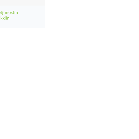
tjunostin
lkkiin