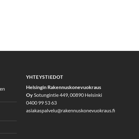
YHTEYSTIEDOT
Helsingin Rakennuskonevuokraus
den
Oy
Sotungintie 449, 00890 Helsinki
0400 99 53 63
asiakaspalvelu@rakennuskonevuokraus.fi