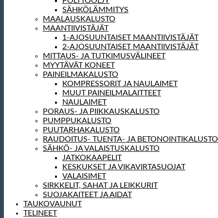
POLTTOÖLJY
SÄHKÖLÄMMITYS
MAALAUSKALUSTO
MAANTIIVISTÄJÄT
1-AJOSUUNTAISET MAANTIIVISTÄJÄT
2-AJOSUUNTAISET MAANTIIVISTÄJÄT
MITTAUS- JA TUTKIMUSVÄLINEET
MYYTÄVÄT KONEET
PAINEILMAKALUSTO
KOMPRESSORIT JA NAULAIMET
MUUT PAINEILMALAITTEET
NAULAIMET
PORAUS- JA PIIKKAUSKALUSTO
PUMPPUKALUSTO
PUUTARHAKALUSTO
RAUDOITUS- TUENTA- JA BETONOINTIKALUSTO
SÄHKÖ- JA VALAISTUSKALUSTO
JATKOKAAPELIT
KESKUKSET JA VIKAVIRTASUOJAT
VALAISIMET
SIRKKELIT, SAHAT JA LEIKKURIT
SUOJAKAITEET JA AIDAT
TAUKOVAUNUT
TELINEET