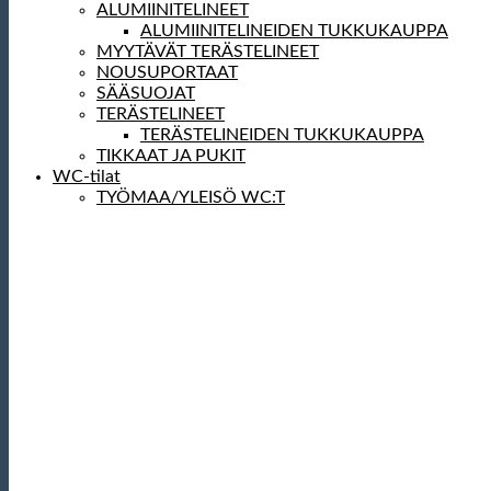
ALUMIINITELINEET
ALUMIINITELINEIDEN TUKKUKAUPPA
MYYTÄVÄT TERÄSTELINEET
NOUSUPORTAAT
SÄÄSUOJAT
TERÄSTELINEET
TERÄSTELINEIDEN TUKKUKAUPPA
TIKKAAT JA PUKIT
WC-tilat
TYÖMAA/YLEISÖ WC:T