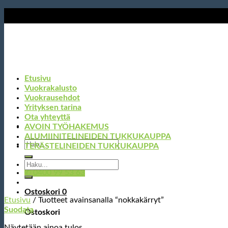
Skip
to
content
Etusivu
Vuokrakalusto
Vuokrausehdot
Yrityksen tarina
Ota yhteyttä
AVOIN TYÖHAKEMUS
ALUMIINITELINEIDEN TUKKUKAUPPA
Etsi:
TERÄSTELINEIDEN TUKKUKAUPPA
Etsi:
✆ 0400 99 53 63
Ostoskori
0
Etusivu
/
Tuotteet avainsanalla “nokkakärryt”
Suodata
Ostoskori
Näytetään ainoa tulos