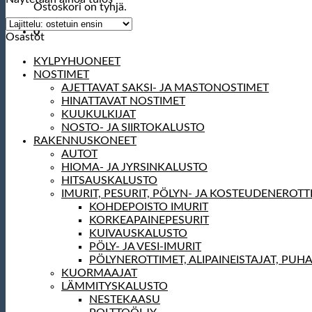
Ostoskori on tyhjä.
0
Osastot
KYLPYHUONEET
NOSTIMET
AJETTAVAT SAKSI- JA MASTONOSTIMET
HINATTAVAT NOSTIMET
KUUKULKIJAT
NOSTO- JA SIIRTOKALUSTO
RAKENNUSKONEET
AUTOT
HIOMA- JA JYRSINKALUSTO
HITSAUSKALUSTO
IMURIT, PESURIT, PÖLYN- JA KOSTEUDENEROTT
KOHDEPOISTO IMURIT
KORKEAPAINEPESURIT
KUIVAUSKALUSTO
PÖLY- JA VESI-IMURIT
PÖLYNEROTTIMET, ALIPAINEISTAJAT, PUH
KUORMAAJAT
LÄMMITYSKALUSTO
NESTEKAASU