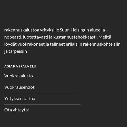
rakennuskalustoa yrityksille Suur-Helsingin alueella –
nopeasti, luotettavasti ja kustannustehokkaasti. Meiltä
löydät vuokrakoneet ja telineet erilaisiin rakennuskohteisiin
ja tarpeisiin
ASIAKASPALVELU
Vuokrakalusto
Vuokrausehdot
Yrityksen tarina
Ota yhteyttä