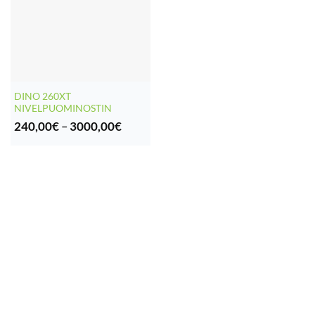
DINO 260XT
NIVELPUOMINOSTIN
Hintaluokka:
240,00
€
–
3000,00
€
240,00€
-
3000,00€