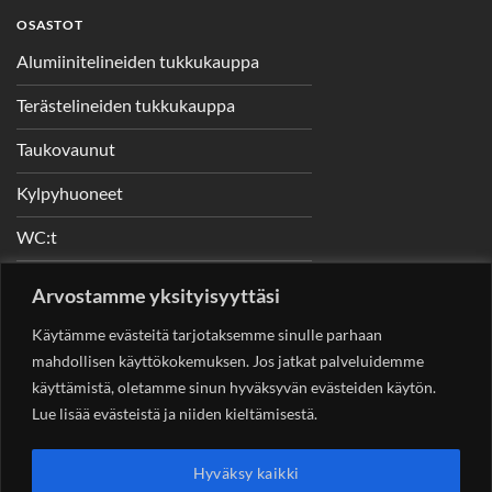
OSASTOT
Alumiinitelineiden tukkukauppa
Terästelineiden tukkukauppa
Taukovaunut
Kylpyhuoneet
WC:t
Telineet
Arvostamme yksityisyyttäsi
Nostimet
Käytämme evästeitä tarjotaksemme sinulle parhaan
mahdollisen käyttökokemuksen. Jos jatkat palveluidemme
käyttämistä, oletamme sinun hyväksyvän evästeiden käytön.
Lue lisää evästeistä ja niiden kieltämisestä.
YHTEYSTIEDOT
Helsingin Rakennuskonevuokraus Oy
Sotungintie 449,
Hyväksy kaikki
00890 Helsinki 0400 99 53 63