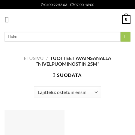
Skip
✆
0400 99 53 63
| ⏱ 07:00-16:00
to
content
0
Etsi:
ETUSIVU
/
TUOTTEET AVAINSANALLA
“NIVELPUOMINOSTIN 25M”
SUODATA