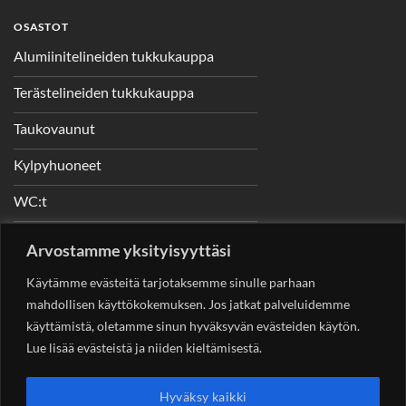
OSASTOT
Alumiinitelineiden tukkukauppa
Terästelineiden tukkukauppa
Taukovaunut
Kylpyhuoneet
WC:t
Telineet
Arvostamme yksityisyyttäsi
Nostimet
Käytämme evästeitä tarjotaksemme sinulle parhaan
mahdollisen käyttökokemuksen. Jos jatkat palveluidemme
käyttämistä, oletamme sinun hyväksyvän evästeiden käytön.
Lue lisää evästeistä ja niiden kieltämisestä.
YHTEYSTIEDOT
Helsingin Rakennuskonevuokraus Oy
Sotungintie 449,
Hyväksy kaikki
00890 Helsinki 0400 99 53 63