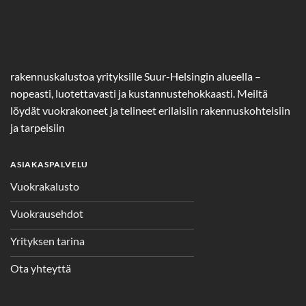
rakennuskalustoa yrityksille Suur-Helsingin alueella –
nopeasti, luotettavasti ja kustannustehokkaasti. Meiltä
löydät vuokrakoneet ja telineet erilaisiin rakennuskohteisiin
ja tarpeisiin
ASIAKASPALVELU
Vuokrakalusto
Vuokrausehdot
Yrityksen tarina
Ota yhteyttä