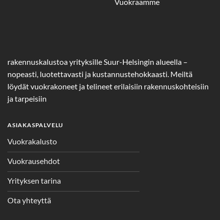
Vuokraamme
rakennuskalustoa yrityksille Suur-Helsingin alueella –
nopeasti, luotettavasti ja kustannustehokkaasti. Meiltä
löydät vuokrakoneet ja telineet erilaisiin rakennuskohteisiin
ja tarpeisiin
ASIAKASPALVELU
Vuokrakalusto
Vuokrausehdot
Yrityksen tarina
Ota yhteyttä