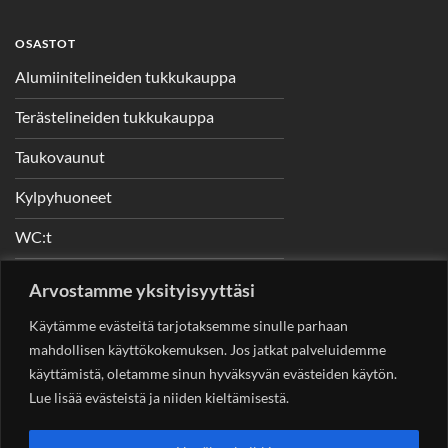
OSASTOT
Alumiinitelineiden tukkukauppa
Terästelineiden tukkukauppa
Taukovaunut
Kylpyhuoneet
WC:t
Telineet
Arvostamme yksityisyyttäsi
Nostimet
Käytämme evästeitä tarjotaksemme sinulle parhaan
mahdollisen käyttökokemuksen. Jos jatkat palveluidemme
käyttämistä, oletamme sinun hyväksyvän evästeiden käytön.
Lue lisää evästeistä ja niiden kieltämisestä.
YHTEYSTIEDOT
Helsingin Rakennuskonevuokraus Oy
Sotungintie 449,