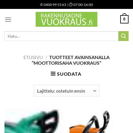
Skip
✆
0400 99 53 63
| ⏱ 07:00-16:00
to
content
0
Etsi:
ETUSIVU
/
TUOTTEET AVAINSANALLA
“MOOTTORISAHA VUOKRAUS”
SUODATA