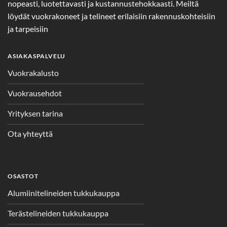
nopeasti, luotettavasti ja kustannustehokkaasti. Meiltä
löydät vuokrakoneet ja telineet erilaisiin rakennuskohteisiin
ja tarpeisiin
ASIAKASPALVELU
Vuokrakalusto
Vuokrausehdot
Yrityksen tarina
Ota yhteyttä
OSASTOT
Alumiinitelineiden tukkukauppa
Terästelineiden tukkukauppa