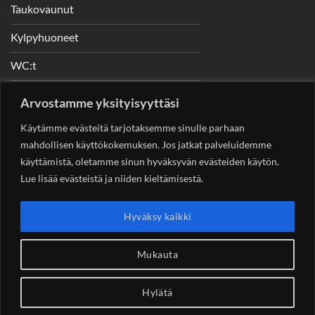
Taukovaunut
Kylpyhuoneet
WC:t
Telineet
Arvostamme yksityisyyttäsi
Nostimet
Käytämme evästeitä tarjotaksemme sinulle parhaan
mahdollisen käyttökokemuksen. Jos jatkat palveluidemme
käyttämistä, oletamme sinun hyväksyvän evästeiden käytön.
Lue lisää evästeistä ja niiden kieltämisestä.
YHTEYSTIEDOT
Helsingin Rakennuskonevuokraus Oy
Sotungintie 449,
Hyväksy kaikki
00890 Helsinki 0400 99 53 63
asiakaspalvelu@rakennuskonevuokraus.fi
Mukauta
Hylätä
Copyright 2026 ©
Rakennuskonevuokraus.fi