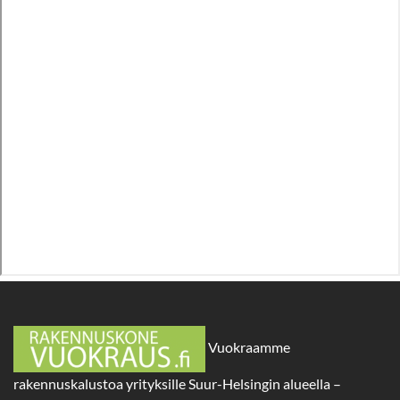
Vuokraamme
rakennuskalustoa yrityksille Suur-Helsingin alueella –