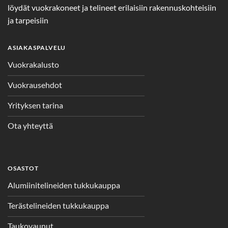
löydät vuokrakoneet ja telineet erilaisiin rakennuskohteisiin
ja tarpeisiin
ASIAKASPALVELU
Vuokrakalusto
Vuokrausehdot
Yrityksen tarina
Ota yhteyttä
OSASTOT
Alumiinitelineiden tukkukauppa
Terästelineiden tukkukauppa
Taukovaunut