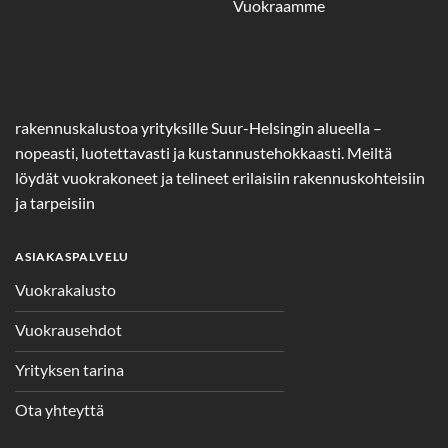
Vuokraamme
rakennuskalustoa yrityksille Suur-Helsingin alueella –
nopeasti, luotettavasti ja kustannustehokkaasti. Meiltä
löydät vuokrakoneet ja telineet erilaisiin rakennuskohteisiin
ja tarpeisiin
ASIAKASPALVELU
Vuokrakalusto
Vuokrausehdot
Yrityksen tarina
Ota yhteyttä