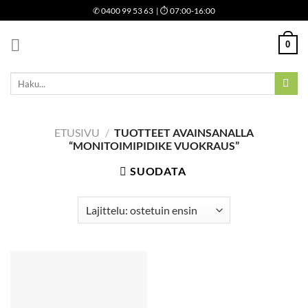
Skip
✆
0400 99 53 63
| ⏱ 07:00-16:00
to
content
0
Etsi:
ETUSIVU
/
TUOTTEET AVAINSANALLA
“MONITOIMIPIDIKE VUOKRAUS”
SUODATA