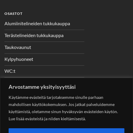
OSASTOT
Alumiinitelineiden tukkukauppa
Terästelineiden tukkukauppa
Taukovaunut
Kylpyhuoneet
WC:t
Telineet
Arvostamme yksityisyyttäsi
Nostimet
Käytämme evästeitä tarjotaksemme sinulle parhaan
mahdollisen käyttökokemuksen. Jos jatkat palveluidemme
käyttämistä, oletamme sinun hyväksyvän evästeiden käytön.
Lue lisää evästeistä ja niiden kieltämisestä.
YHTEYSTIEDOT
Helsingin Rakennuskonevuokraus Oy
Sotungintie 449,