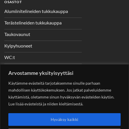
OSASTOT
Alumiinitelineiden tukkukauppa
Terästelineiden tukkukauppa
Taukovaunut
Kylpyhuoneet
WC:t
Telineet
Arvostamme yksityisyyttäsi
Nostimet
Käytämme evästeitä tarjotaksemme sinulle parhaan
mahdollisen käyttökokemuksen. Jos jatkat palveluidemme
käyttämistä, oletamme sinun hyväksyvän evästeiden käytön.
Lue lisää evästeistä ja niiden kieltämisestä.
YHTEYSTIEDOT
Helsingin Rakennuskonevuokraus Oy
Sotungintie 449,
Hyväksy kaikki
00890 Helsinki 0400 99 53 63
asiakaspalvelu@rakennuskonevuokraus.fi