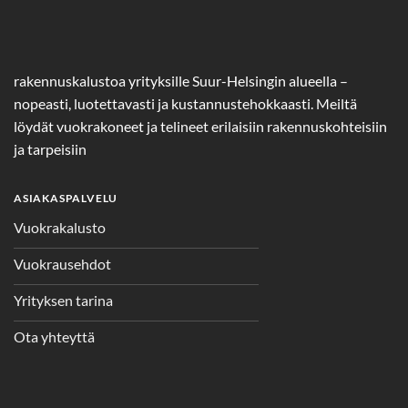
rakennuskalustoa yrityksille Suur-Helsingin alueella –
nopeasti, luotettavasti ja kustannustehokkaasti. Meiltä
löydät vuokrakoneet ja telineet erilaisiin rakennuskohteisiin
ja tarpeisiin
ASIAKASPALVELU
Vuokrakalusto
Vuokrausehdot
Yrityksen tarina
Ota yhteyttä