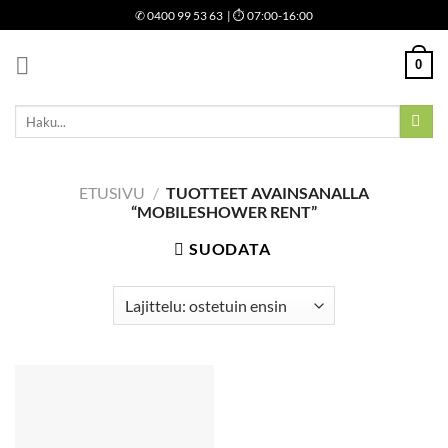
Skip
✆
0400 99 53 63
| ⏱ 07:00-16:00
to
content
0
Etsi:
ETUSIVU
/
TUOTTEET AVAINSANALLA
“MOBILESHOWER RENT”
SUODATA