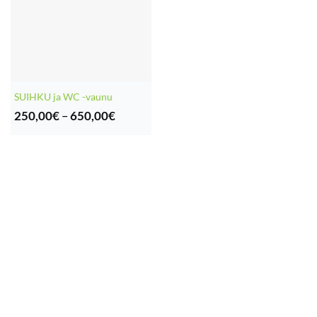
SUIHKU ja WC -vaunu
Hintaluokka:
250,00
€
–
650,00
€
250,00€
-
650,00€