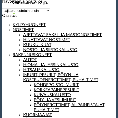
Näytetään ainoa tulos
Ostoskori on tyhjä.
0
Osastot
KYLPYHUONEET
NOSTIMET
AJETTAVAT SAKSI- JA MASTONOSTIMET
HINATTAVAT NOSTIMET
KUUKULKIJAT
NOSTO- JA SIIRTOKALUSTO
RAKENNUSKONEET
AUTOT
HIOMA- JA JYRSINKALUSTO
HITSAUSKALUSTO
IMURIT, PESURIT, PÖLYN- JA
KOSTEUDENEROTTIMET, PUHALTIMET
KOHDEPOISTO IMURIT
KORKEAPAINEPESURIT
KUIVAUSKALUSTO
PÖLY- JA VESI-IMURIT
PÖLYNEROTTIMET, ALIPAINEISTAJAT,
PUHALTIMET
KUORMAAJAT