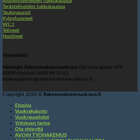
Alumiinitelineiden tukkukauppa
Terästelineiden tukkukauppa
Taukovaunut
Kylpyhuoneet
WC:t
Telineet
Nostimet
Yhteystiedot
Helsingin Rakennuskonevuokraus Oy
Sotungintie 449,
00890 Helsinki 0400 99 53 63
asiakaspalvelu@rakennuskonevuokraus.fi
Copyright 2026 ©
Rakennuskonevuokraus.fi
Etusivu
Vuokrakalusto
Vuokrausehdot
Yrityksen tarina
Ota yhteyttä
AVOIN TYÖHAKEMUS