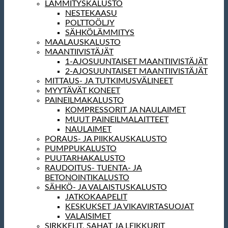
LÄMMITYSKALUSTO
NESTEKAASU
POLTTOÖLJY
SÄHKÖLÄMMITYS
MAALAUSKALUSTO
MAANTIIVISTÄJÄT
1-AJOSUUNTAISET MAANTIIVISTÄJÄT
2-AJOSUUNTAISET MAANTIIVISTÄJÄT
MITTAUS- JA TUTKIMUSVÄLINEET
MYYTÄVÄT KONEET
PAINEILMAKALUSTO
KOMPRESSORIT JA NAULAIMET
MUUT PAINEILMALAITTEET
NAULAIMET
PORAUS- JA PIIKKAUSKALUSTO
PUMPPUKALUSTO
PUUTARHAKALUSTO
RAUDOITUS- TUENTA- JA
BETONOINTIKALUSTO
SÄHKÖ- JA VALAISTUSKALUSTO
JATKOKAAPELIT
KESKUKSET JA VIKAVIRTASUOJAT
VALAISIMET
SIRKKELIT, SAHAT JA LEIKKURIT