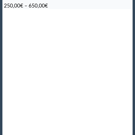
Hintaluokka:
250,00
€
–
650,00
€
250,00€
-
650,00€