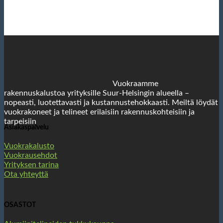
Vuokraamme
rakennuskalustoa yrityksille Suur-Helsingin alueella –
nopeasti, luotettavasti ja kustannustehokkaasti. Meiltä löydät
vuokrakoneet ja telineet erilaisiin rakennuskohteisiin ja
tarpeisiin
Asiakaspalvelu
Vuokrakalusto
Vuokrausehdot
Yrityksen tarina
Ota yhteyttä
OSASTOT