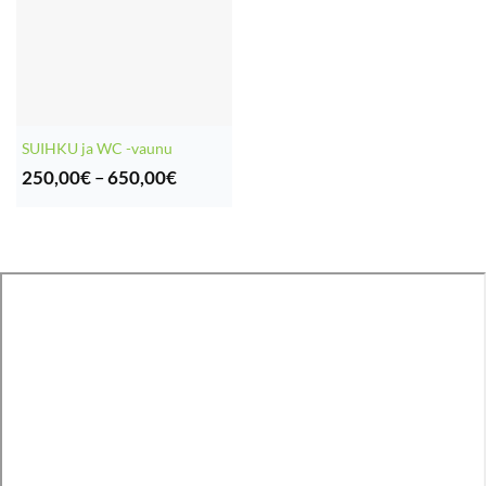
SUIHKU ja WC -vaunu
Hintaluokka:
250,00
€
–
650,00
€
250,00€
-
650,00€