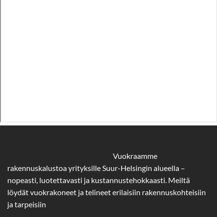
Vuokraamme
rakennuskalustoa yrityksille Suur-Helsingin alueella –
nopeasti, luotettavasti ja kustannustehokkaasti. Meiltä
löydät vuokrakoneet ja telineet erilaisiin rakennuskohteisiin
ja tarpeisiin