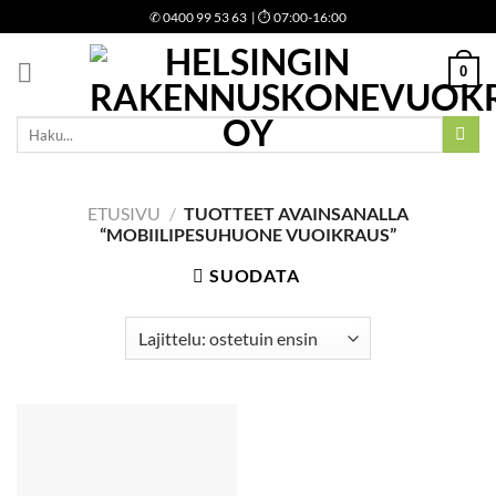
Skip
✆
0400 99 53 63
| ⏱ 07:00-16:00
to
content
0
Etsi:
ETUSIVU
/
TUOTTEET AVAINSANALLA
“MOBIILIPESUHUONE VUOIKRAUS”
SUODATA