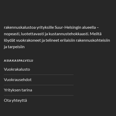
rakennuskalustoa yrityksille Suur-Helsingin alueella –
nopeasti, luotettavasti ja kustannustehokkaasti. Meiltä
löydät vuokrakoneet ja telineet erilaisiin rakennuskohteisiin
ja tarpeisiin
ASIAKASPALVELU
Vuokrakalusto
Vuokrausehdot
Yrityksen tarina
Ota yhteyttä