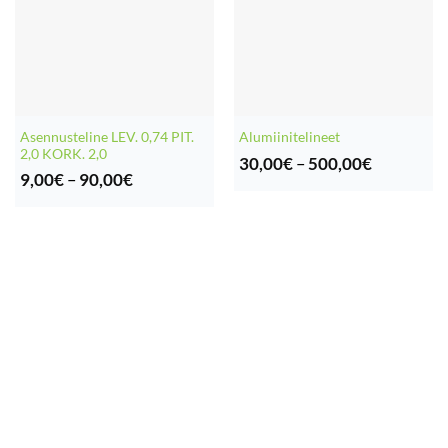
Asennusteline LEV. 0,74 PIT.
Alumiinitelineet
2,0 KORK. 2,0
Hintaluok
30,00
€
–
500,00
€
Hintaluokka:
30,00€
9,00
€
–
90,00
€
9,00€
-
-
500,00€
90,00€