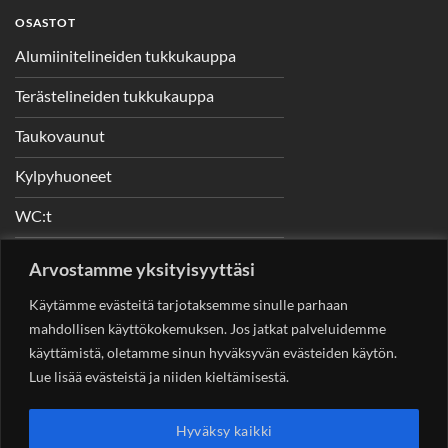
OSASTOT
Alumiinitelineiden tukkukauppa
Terästelineiden tukkukauppa
Taukovaunut
Kylpyhuoneet
WC:t
Telineet
Arvostamme yksityisyyttäsi
Nostimet
Käytämme evästeitä tarjotaksemme sinulle parhaan
mahdollisen käyttökokemuksen. Jos jatkat palveluidemme
käyttämistä, oletamme sinun hyväksyvän evästeiden käytön.
Lue lisää evästeistä ja niiden kieltämisestä.
YHTEYSTIEDOT
Helsingin Rakennuskonevuokraus Oy
Sotungintie 449,
Hyväksy kaikki
00890 Helsinki 0400 99 53 63