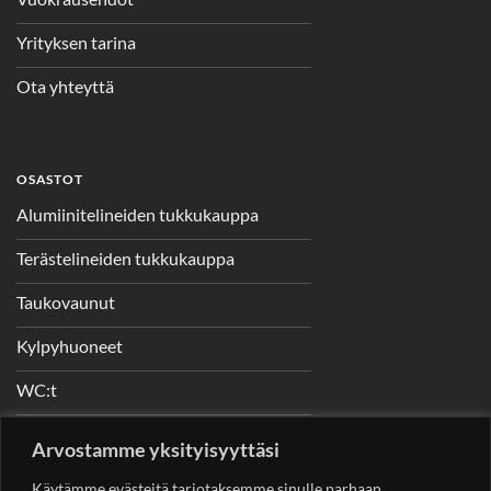
Yrityksen tarina
Ota yhteyttä
OSASTOT
Alumiinitelineiden tukkukauppa
Terästelineiden tukkukauppa
Taukovaunut
Kylpyhuoneet
WC:t
Telineet
Arvostamme yksityisyyttäsi
Nostimet
Käytämme evästeitä tarjotaksemme sinulle parhaan