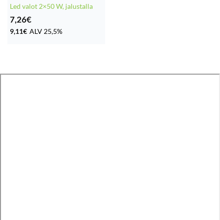
Led valot 2×50 W, jalustalla
7,26
€
9,11
€
ALV 25,5%