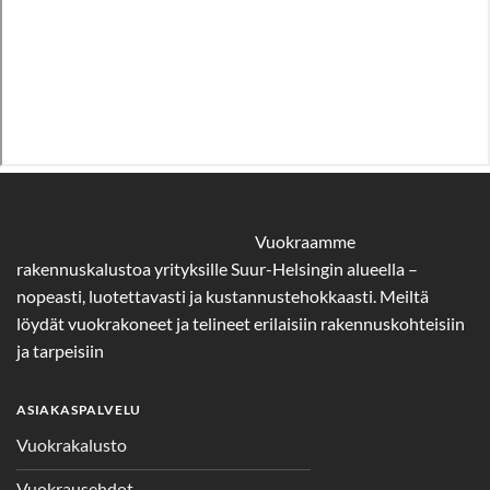
Vuokraamme
rakennuskalustoa yrityksille Suur-Helsingin alueella –
nopeasti, luotettavasti ja kustannustehokkaasti. Meiltä
löydät vuokrakoneet ja telineet erilaisiin rakennuskohteisiin
ja tarpeisiin
ASIAKASPALVELU
Vuokrakalusto
Vuokrausehdot