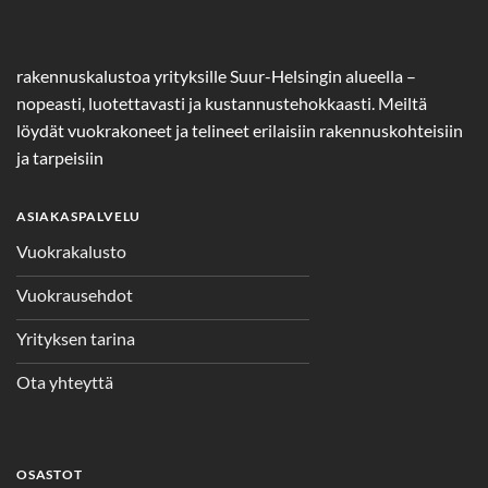
rakennuskalustoa yrityksille Suur-Helsingin alueella –
nopeasti, luotettavasti ja kustannustehokkaasti. Meiltä
löydät vuokrakoneet ja telineet erilaisiin rakennuskohteisiin
ja tarpeisiin
ASIAKASPALVELU
Vuokrakalusto
Vuokrausehdot
Yrityksen tarina
Ota yhteyttä
OSASTOT