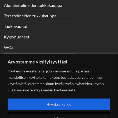
Alumiinitelineiden tukkukauppa
Terästelineiden tukkukauppa
Taukovaunut
Kylpyhuoneet
WC:t
Telineet
Arvostamme yksityisyyttäsi
Nostimet
Käytämme evästeitä tarjotaksemme sinulle parhaan
mahdollisen käyttökokemuksen. Jos jatkat palveluidemme
käyttämistä, oletamme sinun hyväksyvän evästeiden käytön.
Lue lisää evästeistä ja niiden kieltämisestä.
YHTEYSTIEDOT
Helsingin Rakennuskonevuokraus Oy
Sotungintie 449,
Hyväksy kaikki
00890 Helsinki 0400 99 53 63
asiakaspalvelu@rakennuskonevuokraus.fi