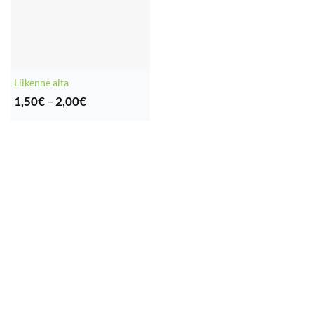
Liikenne aita
Hintaluokka:
1,50
€
–
2,00
€
1,50€
-
2,00€