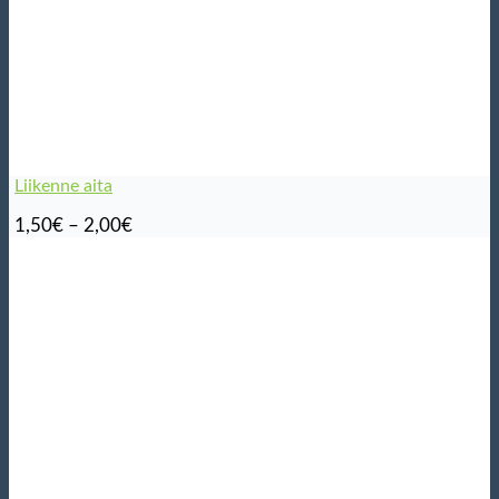
Liikenne aita
Hintaluokka:
1,50
€
–
2,00
€
1,50€
-
2,00€