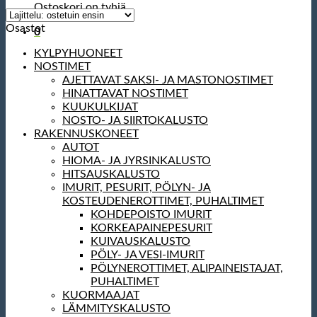
Ostoskori on tyhjä.
Osastot
0
KYLPYHUONEET
NOSTIMET
AJETTAVAT SAKSI- JA MASTONOSTIMET
HINATTAVAT NOSTIMET
KUUKULKIJAT
NOSTO- JA SIIRTOKALUSTO
RAKENNUSKONEET
AUTOT
HIOMA- JA JYRSINKALUSTO
HITSAUSKALUSTO
IMURIT, PESURIT, PÖLYN- JA
KOSTEUDENEROTTIMET, PUHALTIMET
KOHDEPOISTO IMURIT
KORKEAPAINEPESURIT
KUIVAUSKALUSTO
PÖLY- JA VESI-IMURIT
PÖLYNEROTTIMET, ALIPAINEISTAJAT,
PUHALTIMET
KUORMAAJAT
LÄMMITYSKALUSTO