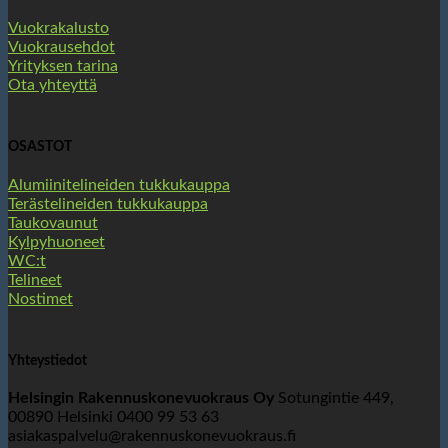
Vuokrakalusto
Vuokrausehdot
Yrityksen tarina
Ota yhteyttä
OSASTOT
Alumiinitelineiden tukkukauppa
Terästelineiden tukkukauppa
Taukovaunut
Kylpyhuoneet
WC:t
Telineet
Nostimet
Yhteystiedot
Helsingin Rakennuskonevuokraus Oy
Sotungintie 449,
00890 Helsinki 0400 99 53 63
asiakaspalvelu@rakennuskonevuokraus.fi