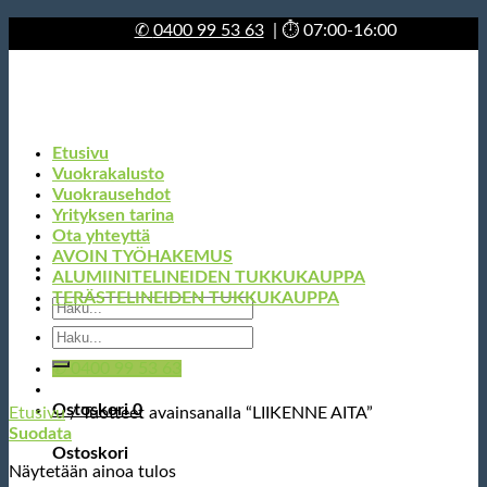
Skip
✆
0400 99 53 63
| ⏱ 07:00-16:00
to
content
Etusivu
Vuokrakalusto
Vuokrausehdot
Yrityksen tarina
Ota yhteyttä
AVOIN TYÖHAKEMUS
ALUMIINITELINEIDEN TUKKUKAUPPA
TERÄSTELINEIDEN TUKKUKAUPPA
Etsi:
Etsi:
✆ 0400 99 53 63
Ostoskori
0
Etusivu
/
Tuotteet avainsanalla “LIIKENNE AITA”
Suodata
Ostoskori
Näytetään ainoa tulos