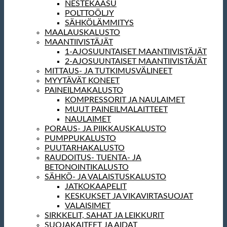
NESTEKAASU
POLTTOÖLJY
SÄHKÖLÄMMITYS
MAALAUSKALUSTO
MAANTIIVISTÄJÄT
1-AJOSUUNTAISET MAANTIIVISTÄJÄT
2-AJOSUUNTAISET MAANTIIVISTÄJÄT
MITTAUS- JA TUTKIMUSVÄLINEET
MYYTÄVÄT KONEET
PAINEILMAKALUSTO
KOMPRESSORIT JA NAULAIMET
MUUT PAINEILMALAITTEET
NAULAIMET
PORAUS- JA PIIKKAUSKALUSTO
PUMPPUKALUSTO
PUUTARHAKALUSTO
RAUDOITUS- TUENTA- JA
BETONOINTIKALUSTO
SÄHKÖ- JA VALAISTUSKALUSTO
JATKOKAAPELIT
KESKUKSET JA VIKAVIRTASUOJAT
VALAISIMET
SIRKKELIT, SAHAT JA LEIKKURIT
SUOJAKAITEET JA AIDAT