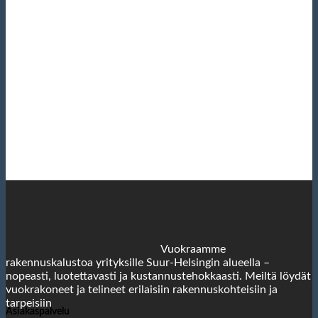
Vuokraamme
rakennuskalustoa yrityksille Suur-Helsingin alueella –
nopeasti, luotettavasti ja kustannustehokkaasti. Meiltä löydät
vuokrakoneet ja telineet erilaisiin rakennuskohteisiin ja
tarpeisiin
Asiakaspalvelu