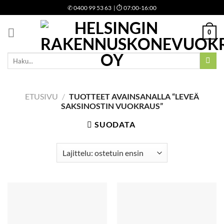
Skip
✆
0400 99 53 63
| ⏱ 07:00-16:00
to
content
0
Etsi:
ETUSIVU
/
TUOTTEET AVAINSANALLA “LEVEÄ
SAKSINOSTIN VUOKRAUS”
SUODATA