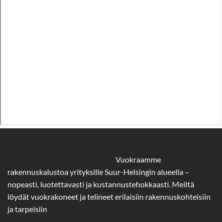
Vuokraamme
rakennuskalustoa yrityksille Suur-Helsingin alueella –
nopeasti, luotettavasti ja kustannustehokkaasti. Meiltä
löydät vuokrakoneet ja telineet erilaisiin rakennuskohteisiin
ja tarpeisiin