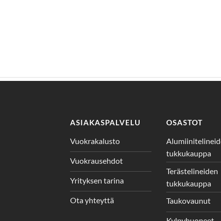
ASIAKASPALVELU
OSASTOT
Vuokrakalusto
Alumiinitelinei
tukkukauppa
Vuokrausehdot
Terästelineiden
Yrityksen tarina
tukkukauppa
Ota yhteyttä
Taukovaunut
Kylpyhuoneet