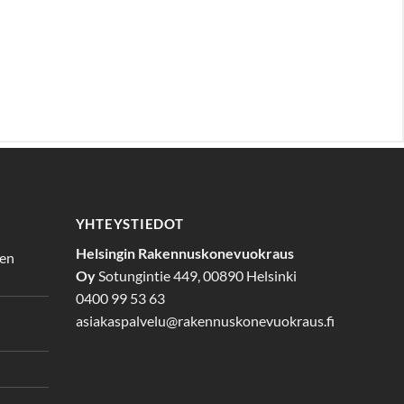
YHTEYSTIEDOT
Helsingin Rakennuskonevuokraus
den
Oy
Sotungintie 449, 00890 Helsinki
0400 99 53 63
asiakaspalvelu@rakennuskonevuokraus.fi