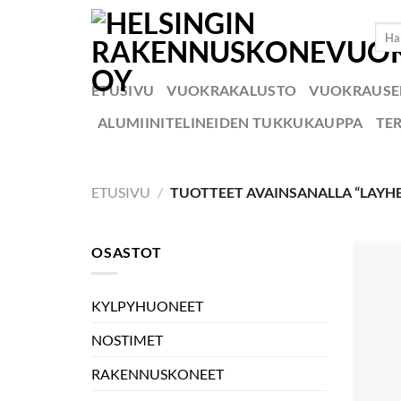
Skip
Etsi:
to
content
ETUSIVU
VUOKRAKALUSTO
VUOKRAUS
ALUMIINITELINEIDEN TUKKUKAUPPA
TE
ETUSIVU
/
TUOTTEET AVAINSANALLA “LAYHE
OSASTOT
KYLPYHUONEET
NOSTIMET
RAKENNUSKONEET