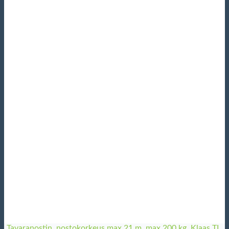
Tavaranostin, nostokorkeus max 21 m, max 200 kg, Klaas TL