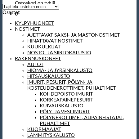
Ostoskori on tyhjä.
Osastot
0
KYLPYHUONEET
NOSTIMET
AJETTAVAT SAKSI- JA MASTONOSTIMET
HINATTAVAT NOSTIMET
KUUKULKIJAT
NOSTO- JA SIIRTOKALUSTO
RAKENNUSKONEET
AUTOT
HIOMA- JA JYRSINKALUSTO
HITSAUSKALUSTO
IMURIT, PESURIT, PÖLYN- JA
KOSTEUDENEROTTIMET, PUHALTIMET
KOHDEPOISTO IMURIT
KORKEAPAINEPESURIT
KUIVAUSKALUSTO
PÖLY- JA VESI-IMURIT
PÖLYNEROTTIMET, ALIPAINEISTAJAT,
PUHALTIMET
KUORMAAJAT
LÄMMITYSKALUSTO