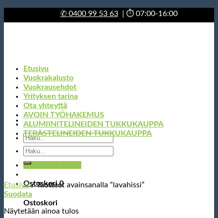
Skip
✆
0400 99 53 63
| ⏱ 07:00-16:00
to
content
Etusivu
Vuokrakalusto
Vuokrausehdot
Yrityksen tarina
Ota yhteyttä
AVOIN TYÖHAKEMUS
ALUMIINITELINEIDEN TUKKUKAUPPA
TERÄSTELINEIDEN TUKKUKAUPPA
Etsi:
Etsi:
✆ 0400 99 53 63
Ostoskori
0
Etusivu
/
Tuotteet avainsanalla “lavahissi”
Suodata
Ostoskori
Näytetään ainoa tulos