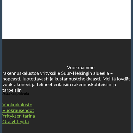
Vuokraamme
rakennuskalustoa yrityksille Suur-Helsingin alueella –
nopeasti, luotettavasti ja kustannustehokkaasti. Meiltä löydät
vuokrakoneet ja telineet erilaisiin rakennuskohteisiin ja
tarpeisiin
Asiakaspalvelu
Vuokrakalusto
Vuokrausehdot
Yrityksen tarina
Ota yhteyttä