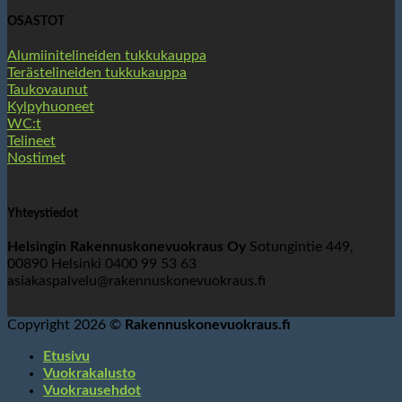
OSASTOT
Alumiinitelineiden tukkukauppa
Terästelineiden tukkukauppa
Taukovaunut
Kylpyhuoneet
WC:t
Telineet
Nostimet
Yhteystiedot
Helsingin Rakennuskonevuokraus Oy
Sotungintie 449,
00890 Helsinki 0400 99 53 63
asiakaspalvelu@rakennuskonevuokraus.fi
Copyright 2026 ©
Rakennuskonevuokraus.fi
Etusivu
Vuokrakalusto
Vuokrausehdot