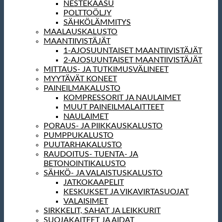
NESTEKAASU
POLTTOÖLJY
SÄHKÖLÄMMITYS
MAALAUSKALUSTO
MAANTIIVISTÄJÄT
1-AJOSUUNTAISET MAANTIIVISTÄJÄT
2-AJOSUUNTAISET MAANTIIVISTÄJÄT
MITTAUS- JA TUTKIMUSVÄLINEET
MYYTÄVÄT KONEET
PAINEILMAKALUSTO
KOMPRESSORIT JA NAULAIMET
MUUT PAINEILMALAITTEET
NAULAIMET
PORAUS- JA PIIKKAUSKALUSTO
PUMPPUKALUSTO
PUUTARHAKALUSTO
RAUDOITUS- TUENTA- JA
BETONOINTIKALUSTO
SÄHKÖ- JA VALAISTUSKALUSTO
JATKOKAAPELIT
KESKUKSET JA VIKAVIRTASUOJAT
VALAISIMET
SIRKKELIT, SAHAT JA LEIKKURIT
SUOJAKAITEET JA AIDAT