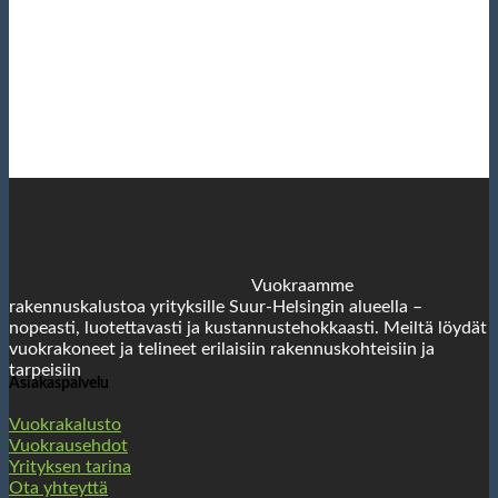
Vuokraamme
rakennuskalustoa yrityksille Suur-Helsingin alueella –
nopeasti, luotettavasti ja kustannustehokkaasti. Meiltä löydät
vuokrakoneet ja telineet erilaisiin rakennuskohteisiin ja
tarpeisiin
Asiakaspalvelu
Vuokrakalusto
Vuokrausehdot
Yrityksen tarina
Ota yhteyttä