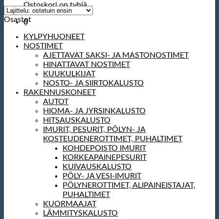
Ostoskori on tyhjä.
Osastot
0
KYLPYHUONEET
NOSTIMET
AJETTAVAT SAKSI- JA MASTONOSTIMET
HINATTAVAT NOSTIMET
KUUKULKIJAT
NOSTO- JA SIIRTOKALUSTO
RAKENNUSKONEET
AUTOT
HIOMA- JA JYRSINKALUSTO
HITSAUSKALUSTO
IMURIT, PESURIT, PÖLYN- JA
KOSTEUDENEROTTIMET, PUHALTIMET
KOHDEPOISTO IMURIT
KORKEAPAINEPESURIT
KUIVAUSKALUSTO
PÖLY- JA VESI-IMURIT
PÖLYNEROTTIMET, ALIPAINEISTAJAT,
PUHALTIMET
KUORMAAJAT
LÄMMITYSKALUSTO