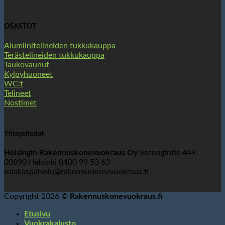
OSASTOT
Alumiinitelineiden tukkukauppa
Terästelineiden tukkukauppa
Taukovaunut
Kylpyhuoneet
WC:t
Telineet
Nostimet
Yhteystiedot
Helsingin Rakennuskonevuokraus Oy
Sotungintie 449,
00890 Helsinki 0400 99 53 63
asiakaspalvelu@rakennuskonevuokraus.fi
Copyright 2026 ©
Rakennuskonevuokraus.fi
Etusivu
Vuokrakalusto