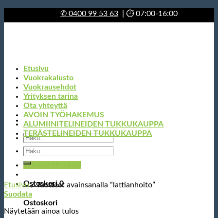
Skip
✆
0400 99 53 63
| ⏱ 07:00-16:00
to
content
Etusivu
Vuokrakalusto
Vuokrausehdot
Yrityksen tarina
Ota yhteyttä
AVOIN TYÖHAKEMUS
ALUMIINITELINEIDEN TUKKUKAUPPA
TERÄSTELINEIDEN TUKKUKAUPPA
Etsi:
Etsi:
✆ 0400 99 53 63
Ostoskori
0
Etusivu
/
Tuotteet avainsanalla “lattianhoito”
Suodata
Ostoskori
Näytetään ainoa tulos