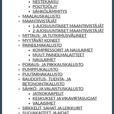
NESTEKAASU
POLTTOÖLJY
SÄHKÖLÄMMITYS
MAALAUSKALUSTO
MAANTIIVISTÄJÄT
1-AJOSUUNTAISET MAANTIIVISTÄJÄT
2-AJOSUUNTAISET MAANTIIVISTÄJÄT
MITTAUS- JA TUTKIMUSVÄLINEET
MYYTÄVÄT KONEET
PAINEILMAKALUSTO
KOMPRESSORIT JA NAULAIMET
MUUT PAINEILMALAITTEET
NAULAIMET
PORAUS- JA PIIKKAUSKALUSTO
PUMPPUKALUSTO
PUUTARHAKALUSTO
RAUDOITUS- TUENTA- JA
BETONOINTIKALUSTO
SÄHKÖ- JA VALAISTUSKALUSTO
JATKOKAAPELIT
KESKUKSET JA VIKAVIRTASUOJAT
VALAISIMET
SIRKKELIT, SAHAT JA LEIKKURIT
SUOJAKAITEET JA AIDAT