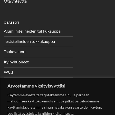
Ota yhteyttä
OSASTOT
Alumiinitelineiden tukkukauppa
Terästelineiden tukkukauppa
Taukovaunut
Kylpyhuoneet
WC:t
Telineet
Arvostamme yksityisyyttäsi
Nostimet
Käytämme evästeitä tarjotaksemme sinulle parhaan
mahdollisen käyttökokemuksen. Jos jatkat palveluidemme
käyttämistä, oletamme sinun hyväksyvän evästeiden käytön.
Lue lisää evästeistä ja niiden kieltämisestä.
YHTEYSTIEDOT