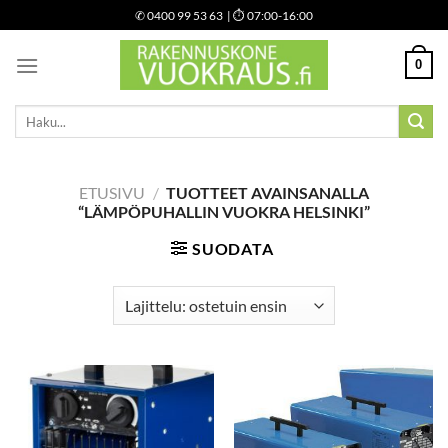
Skip
✆
0400 99 53 63
| ⏱ 07:00-16:00
to
content
0
Etsi:
ETUSIVU
/
TUOTTEET AVAINSANALLA
“LÄMPÖPUHALLIN VUOKRA HELSINKI”
SUODATA