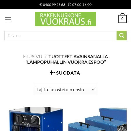
Skip
✆
0400 99 53 63
| ⏱ 07:00-16:00
to
content
0
Etsi:
ETUSIVU
/
TUOTTEET AVAINSANALLA
“LÄMPÖPUHALLIN VUOKRA ESPOO”
SUODATA