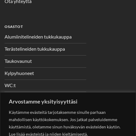
Ota yhteyttä
OSASTOT
Alumiinitelineiden tukkukauppa
Terästelineiden tukkukauppa
Taukovaunut
Kylpyhuoneet
WC:t
Telineet
Arvostamme yksityisyyttäsi
Nostimet
Käytämme evästeitä tarjotaksemme sinulle parhaan
mahdollisen käyttökokemuksen. Jos jatkat palveluidemme
käyttämistä, oletamme sinun hyväksyvän evästeiden käytön.
Lue lisää evästeistä ja niiden kieltämisestä.
YHTEYSTIEDOT