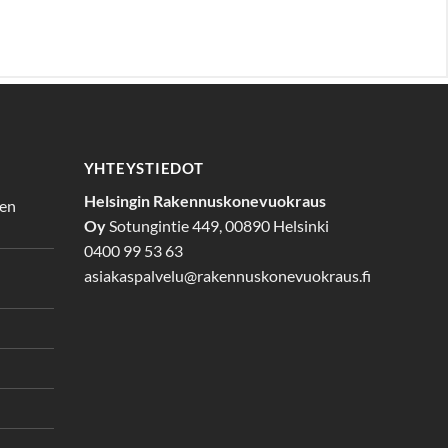
YHTEYSTIEDOT
Helsingin Rakennuskonevuokraus
den
Oy
Sotungintie 449, 00890 Helsinki
0400 99 53 63
asiakaspalvelu@rakennuskonevuokraus.fi