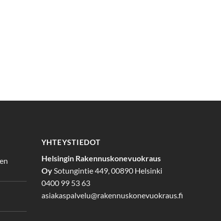
YHTEYSTIEDOT
Helsingin Rakennuskonevuokraus
den
Oy
Sotungintie 449, 00890 Helsinki
0400 99 53 63
asiakaspalvelu@rakennuskonevuokraus.fi