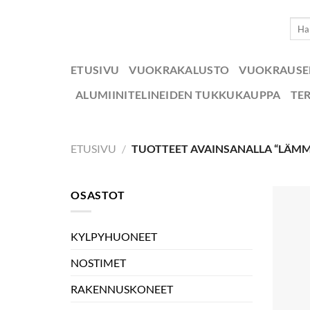
Skip
Etsi:
to
content
ETUSIVU
VUOKRAKALUSTO
VUOKRAUS
ALUMIINITELINEIDEN TUKKUKAUPPA
TE
ETUSIVU
/
TUOTTEET AVAINSANALLA “LÄMM
OSASTOT
KYLPYHUONEET
NOSTIMET
RAKENNUSKONEET