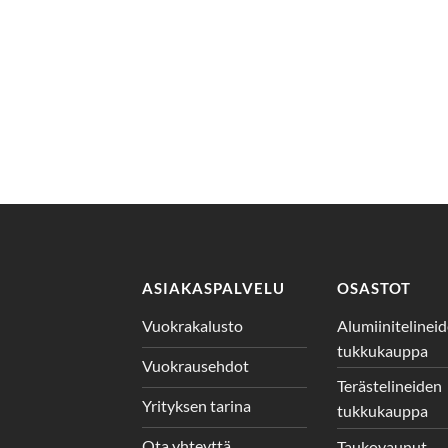
ASIAKASPALVELU
OSASTOT
Vuokrakalusto
Alumiinitelinei
tukkukauppa
Vuokrausehdot
Terästelineiden
Yrityksen tarina
tukkukauppa
Ota yhteyttä
Taukovaunut