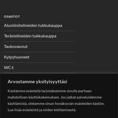
OSASTOT
Alumiinitelineiden tukkukauppa
Terästelineiden tukkukauppa
Taukovaunut
Kylpyhuoneet
WC:t
Telineet
Arvostamme yksityisyyttäsi
Nostimet
Käytämme evästeitä tarjotaksemme sinulle parhaan
mahdollisen käyttökokemuksen. Jos jatkat palveluidemme
käyttämistä, oletamme sinun hyväksyvän evästeiden käytön.
Lue lisää evästeistä ja niiden kieltämisestä.
YHTEYSTIEDOT
Helsingin Rakennuskonevuokraus Oy
Sotungintie 449,