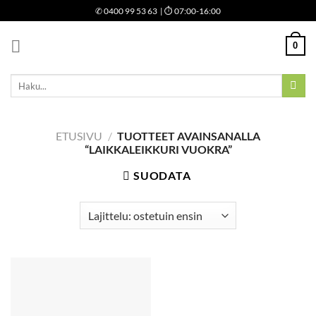
Skip
✆
0400 99 53 63
| ⏱ 07:00-16:00
to
content
0
Etsi:
ETUSIVU
/
TUOTTEET AVAINSANALLA
“LAIKKALEIKKURI VUOKRA”
SUODATA