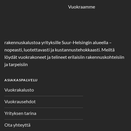
Vuokraamme
rakennuskalustoa yrityksille Suur-Helsingin alueella –
nopeasti, luotettavasti ja kustannustehokkaasti. Meiltä
löydät vuokrakoneet ja telineet erilaisiin rakennuskohteisiin
ja tarpeisiin
ASIAKASPALVELU
Vuokrakalusto
Vuokrausehdot
Yrityksen tarina
Ota yhteyttä