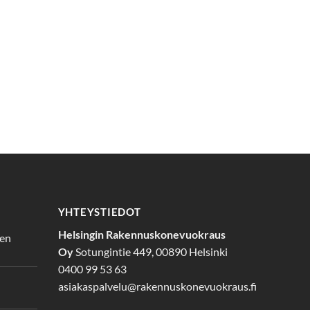
YHTEYSTIEDOT
Helsingin Rakennuskonevuokraus
den
Oy
Sotungintie 449, 00890 Helsinki
0400 99 53 63
asiakaspalvelu@rakennuskonevuokraus.fi