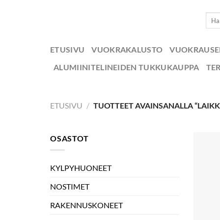
Skip
Etsi:
to
content
ETUSIVU
VUOKRAKALUSTO
VUOKRAUS
ALUMIINITELINEIDEN TUKKUKAUPPA
TE
ETUSIVU
/
TUOTTEET AVAINSANALLA “LAIKK
OSASTOT
KYLPYHUONEET
NOSTIMET
RAKENNUSKONEET