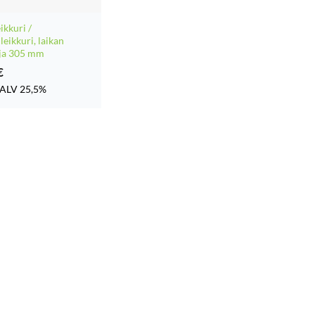
ikkuri /
leikkuri, laikan
ija 305 mm
€
ALV 25,5%