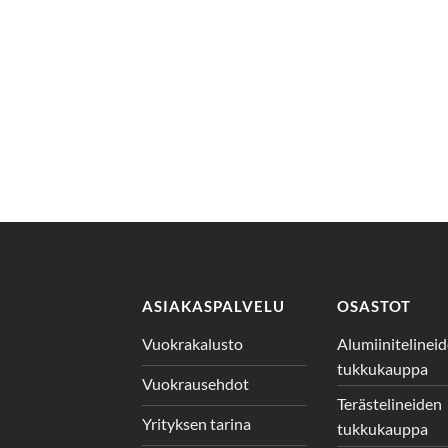
ASIAKASPALVELU
OSASTOT
Vuokrakalusto
Alumiinitelinei
tukkukauppa
Vuokrausehdot
Terästelineiden
Yrityksen tarina
tukkukauppa