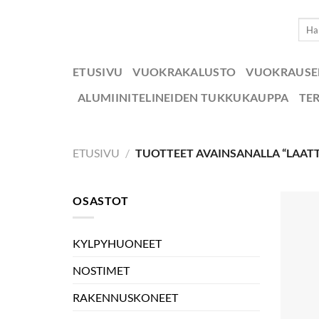
Skip
Etsi:
to
content
ETUSIVU
VUOKRAKALUSTO
VUOKRAUS
ALUMIINITELINEIDEN TUKKUKAUPPA
TE
ETUSIVU
/
TUOTTEET AVAINSANALLA “LAAT
OSASTOT
KYLPYHUONEET
NOSTIMET
RAKENNUSKONEET