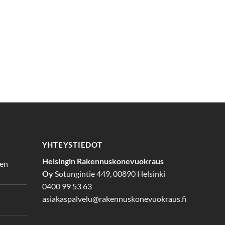
YHTEYSTIEDOT
Helsingin Rakennuskonevuokraus
den
Oy
Sotungintie 449, 00890 Helsinki
0400 99 53 63
asiakaspalvelu@rakennuskonevuokraus.fi