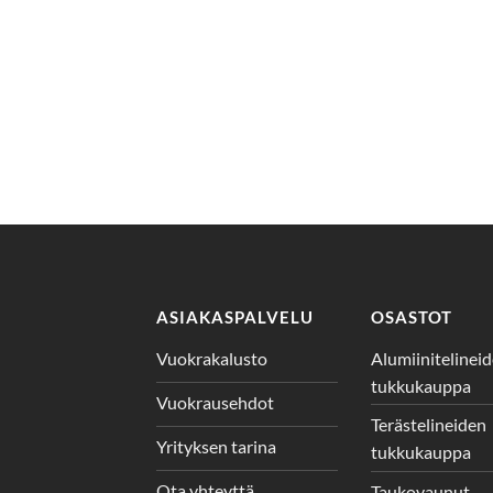
ASIAKASPALVELU
OSASTOT
Vuokrakalusto
Alumiinitelinei
tukkukauppa
Vuokrausehdot
Terästelineiden
Yrityksen tarina
tukkukauppa
Ota yhteyttä
Taukovaunut