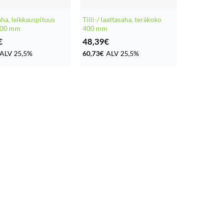
aha, leikkauspituus
Tiili-/ laattasaha, teräkoko
000 mm
400 mm
€
48,39
€
ALV 25,5%
60,73
€
ALV 25,5%