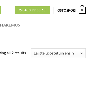
✆ 0400 99 53 63
0
OSTOSKORI
ÖHAKEMUS
ng all 2 results