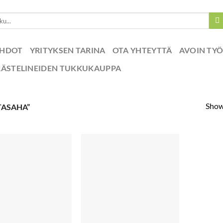
EHDOT
YRITYKSEN TARINA
OTA YHTEYTTÄ
AVOIN TY
RÄSTELINEIDEN TUKKUKAUPPA
Showi
TASAHA”