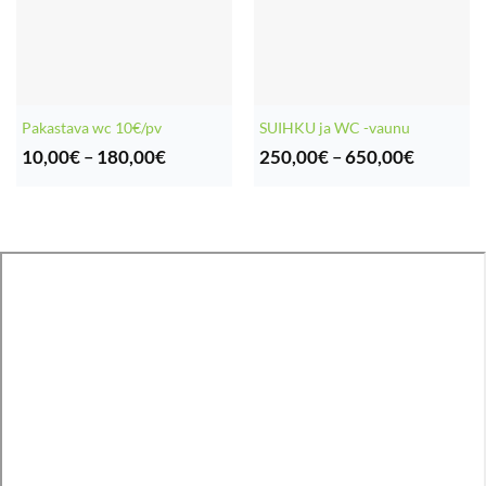
Pakastava wc 10€/pv
SUIHKU ja WC -vaunu
Hintaluokka:
Hintaluo
10,00
€
–
180,00
€
250,00
€
–
650,00
€
10,00€
250,00€
-
-
180,00€
650,00€