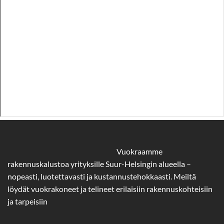
Vuokraamme
rakennuskalustoa yrityksille Suur-Helsingin alueella –
nopeasti, luotettavasti ja kustannustehokkaasti. Meiltä
löydät vuokrakoneet ja telineet erilaisiin rakennuskohteisiin
ja tarpeisiin