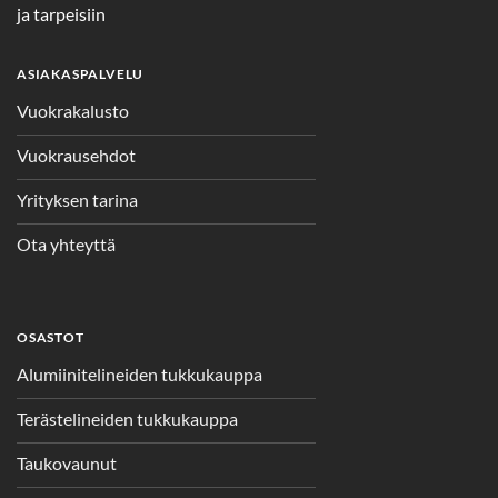
ja tarpeisiin
ASIAKASPALVELU
Vuokrakalusto
Vuokrausehdot
Yrityksen tarina
Ota yhteyttä
OSASTOT
Alumiinitelineiden tukkukauppa
Terästelineiden tukkukauppa
Taukovaunut