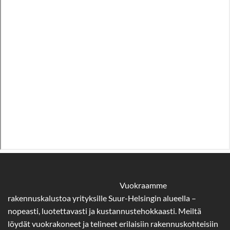
Vuokraamme
rakennuskalustoa yrityksille Suur-Helsingin alueella –
nopeasti, luotettavasti ja kustannustehokkaasti. Meiltä
löydät vuokrakoneet ja telineet erilaisiin rakennuskohteisiin