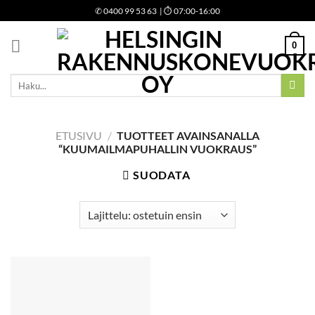
Skip
✆
0400 99 53 63
| ⏱ 07:00-16:00
to
content
0
Etsi:
ETUSIVU
/
TUOTTEET AVAINSANALLA
“KUUMAILMAPUHALLIN VUOKRAUS”
SUODATA