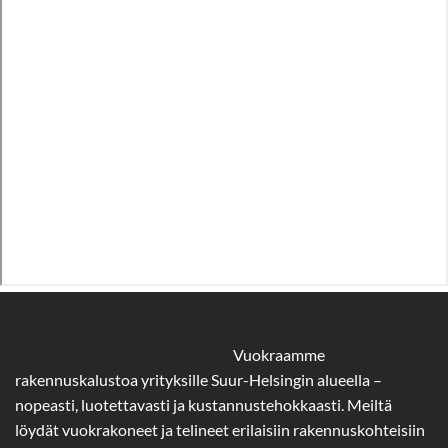
Vuokraamme
rakennuskalustoa yrityksille Suur-Helsingin alueella –
nopeasti, luotettavasti ja kustannustehokkaasti. Meiltä
löydät vuokrakoneet ja telineet erilaisiin rakennuskohteisiin