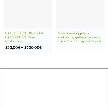
HAULOTTE KUUKULKIJA
Nivelteleskooppilava,
HA16 RTJ PRO,16m
kuukulkija, ajettava, telaveto,
työskentely
diesel, 10-23 m pyydä tarjous
Hintaluokka:
130,00
€
–
1600,00
€
130,00€
-
1600,00€