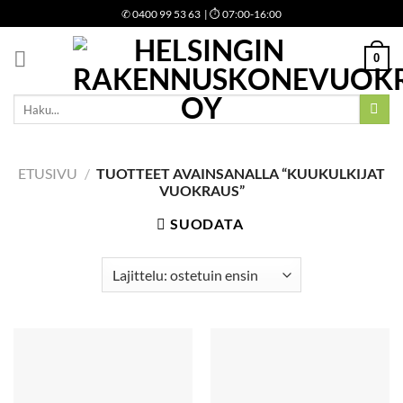
Skip
✆
0400 99 53 63
| ⏱ 07:00-16:00
to
content
0
Etsi:
ETUSIVU
/
TUOTTEET AVAINSANALLA “KUUKULKIJAT
VUOKRAUS”
SUODATA