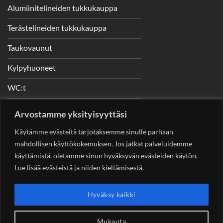
Alumiinitelineiden tukkukauppa
Terästelineiden tukkukauppa
Taukovaunut
Kylpyhuoneet
WC:t
Telineet
Arvostamme yksityisyyttäsi
Nostimet
Käytämme evästeitä tarjotaksemme sinulle parhaan
mahdollisen käyttökokemuksen. Jos jatkat palveluidemme
käyttämistä, oletamme sinun hyväksyvän evästeiden käytön.
Lue lisää evästeistä ja niiden kieltämisestä.
YHTEYSTIEDOT
Helsingin Rakennuskonevuokraus Oy
Sotungintie 449,
Hyväksy kaikki
00890 Helsinki 0400 99 53 63
asiakaspalvelu@rakennuskonevuokraus.fi
Mukauta