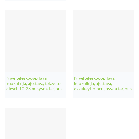
-
1200,00€
Nivelteleskooppilava,
Nivelteleskooppilava,
kuukulkija, ajettava, telaveto,
kuukulkija, ajettava,
diesel, 10-23 m pyydä tarjous
akkukäyttöinen, pyydä tarjous