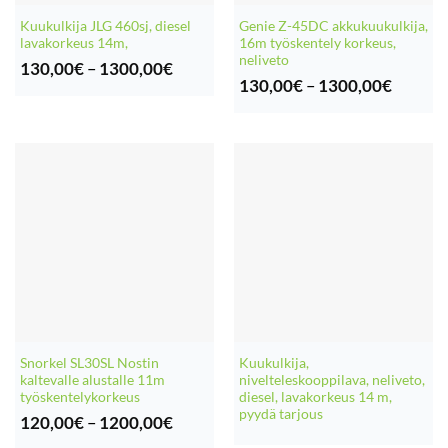
Kuukulkija JLG 460sj, diesel
Genie Z-45DC akkukuukulkija,
lavakorkeus 14m,
16m työskentely korkeus,
neliveto
Hintaluokka:
130,00
€
–
1300,00
€
130,00€
Hintalu
130,00
€
–
1300,00
€
-
130,00
1300,00€
-
1300,0
Snorkel SL30SL Nostin
Kuukulkija,
kaltevalle alustalle 11m
nivelteleskooppilava, neliveto,
työskentelykorkeus
diesel, lavakorkeus 14 m,
pyydä tarjous
Hintaluokka:
120,00
€
–
1200,00
€
120,00€