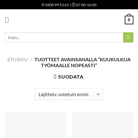
Skip
✆
0400 99 53 63
| ⏱ 07:00-16:00
to
content
0
Etsi:
ETUSIVU
/
TUOTTEET AVAINSANALLA “KUUKULKIJA
TYÖMAALLE NOPEASTI”
SUODATA