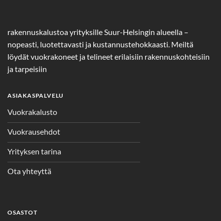
rakennuskalustoa yrityksille Suur-Helsingin alueella –
nopeasti, luotettavasti ja kustannustehokkaasti. Meiltä
löydät vuokrakoneet ja telineet erilaisiin rakennuskohteisiin
ja tarpeisiin
ASIAKASPALVELU
Vuokrakalusto
Vuokrausehdot
Yrityksen tarina
Ota yhteyttä
OSASTOT