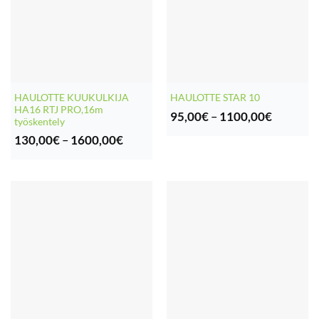
HAULOTTE KUUKULKIJA
HAULOTTE STAR 10
HA16 RTJ PRO,16m
Hintaluo
95,00
€
–
1100,00
€
työskentely
95,00€
Hintaluokka:
-
130,00
€
–
1600,00
€
130,00€
1100,00
-
1600,00€