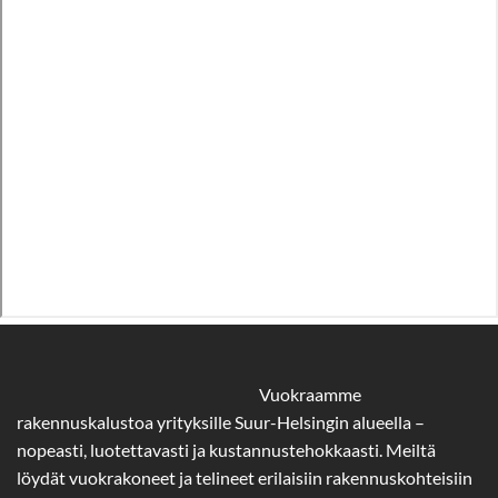
Vuokraamme
rakennuskalustoa yrityksille Suur-Helsingin alueella –
nopeasti, luotettavasti ja kustannustehokkaasti. Meiltä
löydät vuokrakoneet ja telineet erilaisiin rakennuskohteisiin