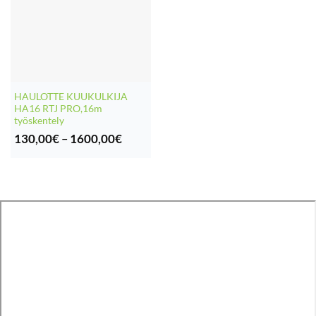
HAULOTTE KUUKULKIJA
HA16 RTJ PRO,16m
työskentely
Hintaluokka:
130,00
€
–
1600,00
€
130,00€
-
1600,00€