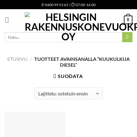
Skip
✆
0400 99 53 63
| ⏱ 07:00-16:00
to
content
0
Etsi:
ETUSIVU
/
TUOTTEET AVAINSANALLA “KUUKULKIJA
DIESEL”
SUODATA