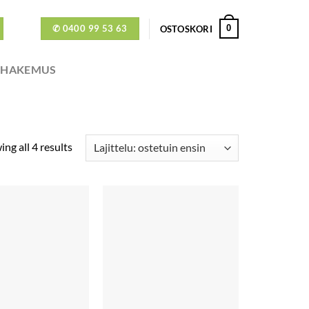
✆ 0400 99 53 63
0
OSTOSKORI
ÖHAKEMUS
ng all 4 results