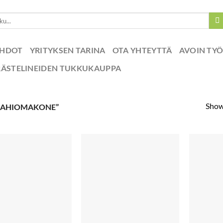
EHDOT
YRITYKSEN TARINA
OTA YHTEYTTÄ
AVOIN TY
RÄSTELINEIDEN TUKKUKAUPPA
Showi
MAHIOMAKONE”