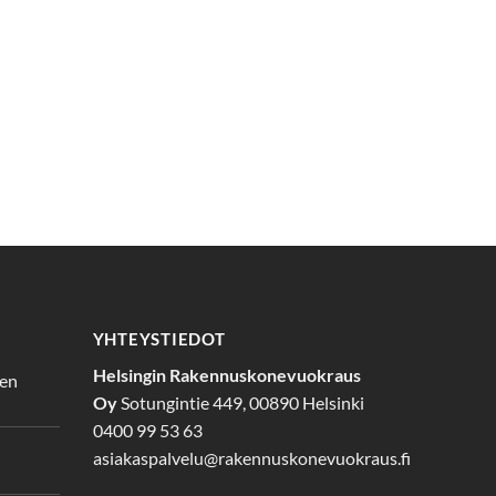
YHTEYSTIEDOT
Helsingin Rakennuskonevuokraus
den
Oy
Sotungintie 449, 00890 Helsinki
0400 99 53 63
asiakaspalvelu@rakennuskonevuokraus.fi