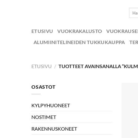
Skip
Etsi:
to
content
ETUSIVU
VUOKRAKALUSTO
VUOKRAUS
ALUMIINITELINEIDEN TUKKUKAUPPA
TE
ETUSIVU
/
TUOTTEET AVAINSANALLA “KUL
OSASTOT
KYLPYHUONEET
NOSTIMET
RAKENNUSKONEET