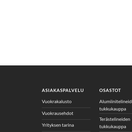
ASIAKASPALVELU
OSASTOT
Vuokrakalusto
Alumiinitelinei
tukkukauppa
Vuokrausehdot
Terästelineiden
Yrityksen tarina
tukkukauppa