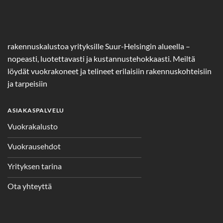
rakennuskalustoa yrityksille Suur-Helsingin alueella –
nopeasti, luotettavasti ja kustannustehokkaasti. Meiltä
löydät vuokrakoneet ja telineet erilaisiin rakennuskohteisiin
ja tarpeisiin
ASIAKASPALVELU
Vuokrakalusto
Vuokrausehdot
Yrityksen tarina
Ota yhteyttä