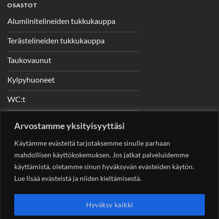
OSASTOT
Alumiinitelineiden tukkukauppa
Terästelineiden tukkukauppa
Taukovaunut
Kylpyhuoneet
WC:t
Telineet
Arvostamme yksityisyyttäsi
Nostimet
Käytämme evästeitä tarjotaksemme sinulle parhaan
mahdollisen käyttökokemuksen. Jos jatkat palveluidemme
käyttämistä, oletamme sinun hyväksyvän evästeiden käytön.
Lue lisää evästeistä ja niiden kieltämisestä.
YHTEYSTIEDOT
Helsingin Rakennuskonevuokraus Oy
Sotungintie 449,
Hyväksy kaikki
00890 Helsinki 0400 99 53 63
asiakaspalvelu@rakennuskonevuokraus.fi