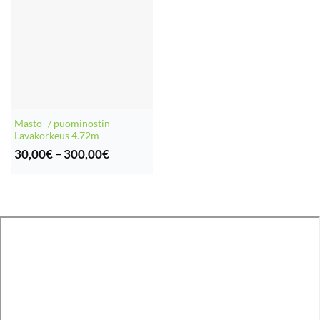
Masto- / puominostin
Lavakorkeus 4.72m
Hintaluokka:
30,00
€
–
300,00
€
30,00€
-
300,00€