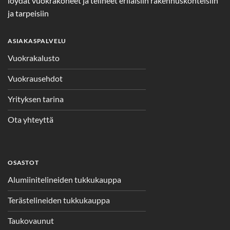
löydät vuokrakoneet ja telineet erilaisiin rakennuskohteisiin
ja tarpeisiin
ASIAKASPALVELU
Vuokrakalusto
Vuokrausehdot
Yrityksen tarina
Ota yhteyttä
OSASTOT
Alumiinitelineiden tukkukauppa
Terästelineiden tukkukauppa
Taukovaunut