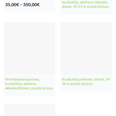
kuukulkija, ajettava, telaveto,
Hintaluokka:
35,00
€
–
350,00
€
diesel, 10-23 m pyydä tarjous
35,00€
-
350,00€
Nivelteleskooppilava,
Kuukulkija,neliveto, diesel, 14-
kuukulkija, ajettava,
36 m pyydä tarjous
akkukäyttöinen, pyydä tarjous