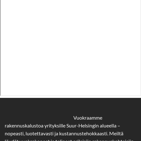
Vuokraamme
rakennuskalustoa yrityksille Suur-Helsingin alueella –
nopeasti, luotettavasti ja kustannustehokkaasti. Meiltä