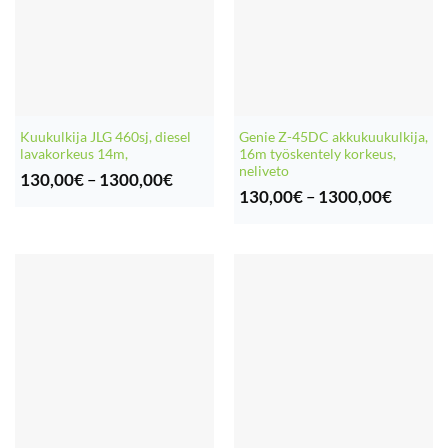
Kuukulkija JLG 460sj, diesel
Genie Z-45DC akkukuukulkija,
lavakorkeus 14m,
16m työskentely korkeus,
neliveto
Hintaluokka:
130,00
€
–
1300,00
€
130,00€
Hintalu
130,00
€
–
1300,00
€
-
130,00
1300,00€
-
1300,0