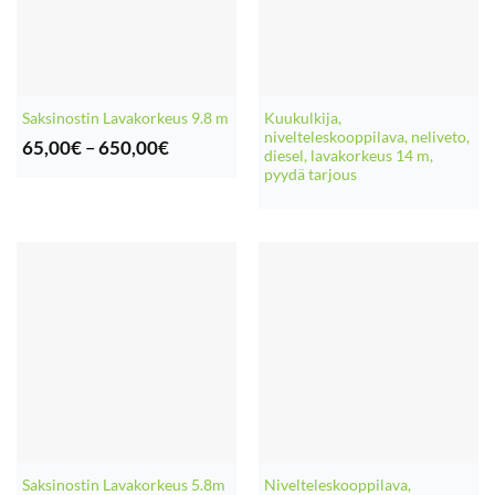
Kuukulkija,
Saksinostin Lavakorkeus 9.8 m
nivelteleskooppilava, neliveto,
Hintaluokka:
65,00
€
–
650,00
€
diesel, lavakorkeus 14 m,
65,00€
pyydä tarjous
-
650,00€
Nivelteleskooppilava,
Saksinostin Lavakorkeus 5.8m