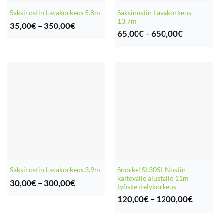
Saksinostin Lavakorkeus
Saksinostin Lavakorkeus 5.8m
13.7m
Hintaluokka:
35,00
€
–
350,00
€
Hintaluok
35,00€
65,00
€
–
650,00
€
65,00€
-
-
350,00€
650,00€
Snorkel SL30SL Nostin
Saksinostin Lavakorkeus 3.9m
kaltevalle alustalle 11m
Hintaluokka:
30,00
€
–
300,00
€
työskentelykorkeus
30,00€
Hintalu
-
120,00
€
–
1200,00
€
120,00
300,00€
-